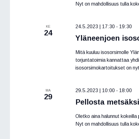
Nyt on mahdollisuus tulla kok
24.5.2023 | 17:30
-
19:30
KE
24
Yläneenjoen isos
Mitä kuuluu isosorsimolle Ylä
torjuntatoimia kannattaa yhd
isosorsimokartoitukset on nyt
29.5.2023 | 10:00
-
18:00
MA
29
Pellosta metsäksi
Oletko aina halunnut kokeilla
Nyt on mahdollisuus tulla kok