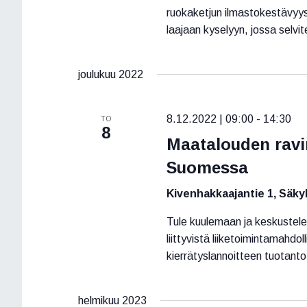
a
m
ruokaketjun ilmastokestävyys
k
laajaan kyselyyn, jossa selvit
ä
u
t
s
a
joulukuu 2022
n
n
a
a
8.12.2022 | 09:00
-
14:30
TO
l
v
8
l
Maatalouden ravin
i
a
Suomessa
.
g
Kivenhakkaajantie 1, Säky
o
i
Tule kuulemaan ja keskustele
liittyvistä liiketoimintamahd
n
kierrätyslannoitteen tuotanto 
t
i
helmikuu 2023