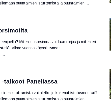
eilemaan puuntaimien istuttamista ja puuntaimien ...
orsimoilta
neenjoella? Miten isosorsimoa voidaan torjua ja miten eri
istellä. Viime vuonna käynnistyneet
 ...
 -talkoot Paneliassa
 puiden istuttamista vai oletko jo kokenut istutusmestari?
eilemaan puuntaimien istuttamista ja puuntaimien ...