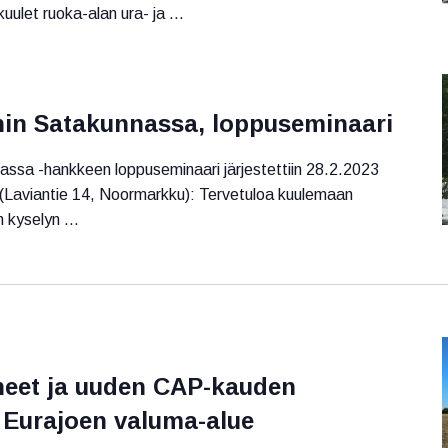
ulet ruoka-alan ura- ja ...
ihin Satakunnassa, loppuseminaari
nassa -hankkeen loppuseminaari järjestettiin 28.2.2023
 (Laviantie 14, Noormarkku): Tervetuloa kuulemaan
n kyselyn ...
eet ja uuden CAP-kauden
 Eurajoen valuma-alue