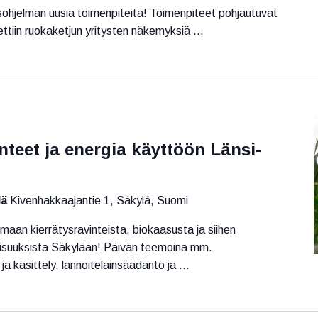
ohjelman uusia toimenpiteitä! Toimenpiteet pohjautuvat
ettiin ruokaketjun yritysten näkemyksiä ...
teet ja energia käyttöön Länsi-
lä
Kivenhakkaajantie 1, Säkylä, Suomi
maan kierrätysravinteista, biokaasusta ja siihen
ollisuuksista Säkylään! Päivän teemoina mm.
ja käsittely, lannoitelainsäädäntö ja ...