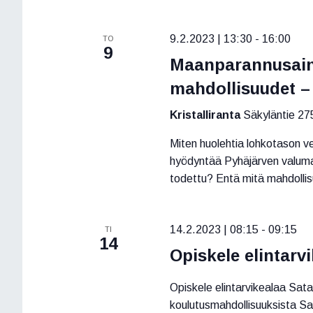
9.2.2023 | 13:30
-
16:00
TO
9
Maanparannusain
mahdollisuudet –
Kristalliranta
Säkyläntie 27
Miten huolehtia lohkotason v
hyödyntää Pyhäjärven valuma-a
todettu? Entä mitä mahdolli
14.2.2023 | 08:15
-
09:15
TI
14
Opiskele elintar
Opiskele elintarvikealaa Sata
koulutusmahdollisuuksista Sa