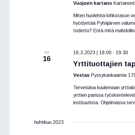
Vuojoen kartano
Kartanonti
Miten huolehtia lohkotason v
hyödyntää Pyhäjärven valuma-a
todettu? Entä mitä mahdolli
16.3.2023 | 18:00
-
19:30
TO
16
Yrttituottajien t
Vestas
Pyssykankaantie 170
Tervetuloa kuulemaan yrttiala
yrttien parissa työskentelevi
instituutista. Ohjelmassa terv
huhtikuu 2023