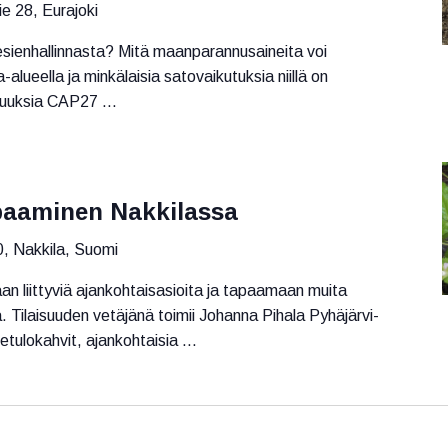
e 28, Eurajoki
esienhallinnasta? Mitä maanparannusaineita voi
lueella ja minkälaisia satovaikutuksia niillä on
suuksia CAP27 ...
apaaminen Nakkilassa
, Nakkila, Suomi
an liittyviä ajankohtaisasioita ja tapaamaan muita
ä. Tilaisuuden vetäjänä toimii Johanna Pihala Pyhäjärvi-
etulokahvit, ajankohtaisia ...