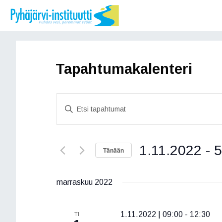
Siirry
sisältöön
Tapahtumakalenteri
T
S
a
y
ö
p
t
1.11.2022
 - 
5
a
Tänään
ä
h
h
V
a
a
t
marraskuu 2022
k
l
u
u
i
s
t
1.11.2022 | 09:00
-
12:30
TI
m