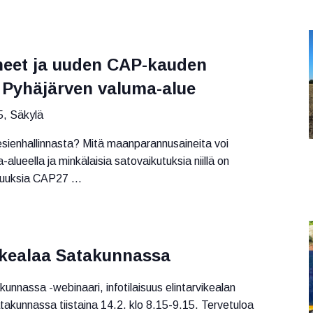
eet ja uuden CAP-kauden
 Pyhäjärven valuma-alue
5, Säkylä
esienhallinnasta? Mitä maanparannusaineita voi
lueella ja minkälaisia satovaikutuksia niillä on
suuksia CAP27 ...
vikealaa Satakunnassa
kunnassa -webinaari, infotilaisuus elintarvikealan
takunnassa tiistaina 14.2. klo 8.15-9.15. Tervetuloa