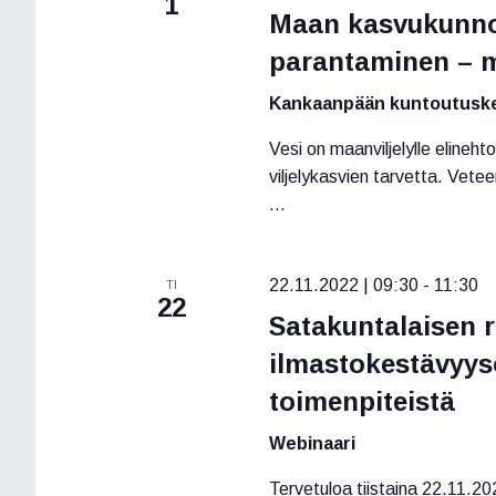
1
a
s
Maan kasvukunnon
a
n
e
parantaminen – m
a
p
t
.
ä
E
Kankaanpään kuntoutuske
E
i
t
t
v
Vesi on maanviljelylle elineh
s
ä
s
viljelykasvien tarvetta. Vete
i
.
...
i
T
a
a
p
22.11.2022 | 09:30
-
11:30
j
TI
a
22
Satakuntalaisen 
h
a
t
ilmastokestävyys
N
u
toimenpiteistä
ä
m
a
k
Webinaari
t
y
h
Tervetuloa tiistaina 22.11.2