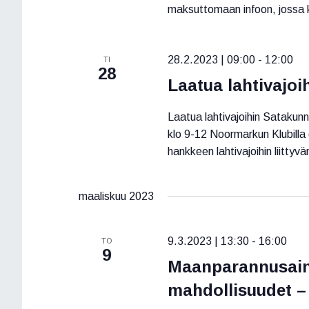
maksuttomaan infoon, jossa ku
28.2.2023 | 09:00
-
12:00
TI
28
Laatua lahtivajo
Laatua lahtivajoihin Satakun
klo 9-12 Noormarkun Klubilla
hankkeen lahtivajoihin liittyvä
maaliskuu 2023
9.3.2023 | 13:30
-
16:00
TO
9
Maanparannusain
mahdollisuudet –