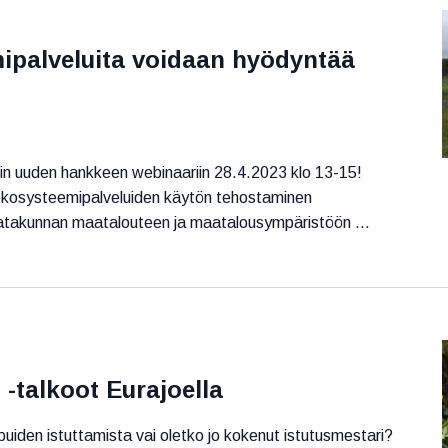
ipalveluita voidaan hyödyntää
utin uuden hankkeen webinaariin 28.4.2023 klo 13-15!
 ekosysteemipalveluiden käytön tehostaminen
Satakunnan maatalouteen ja maatalousympäristöön ...
 -talkoot Eurajoella
 puiden istuttamista vai oletko jo kokenut istutusmestari?