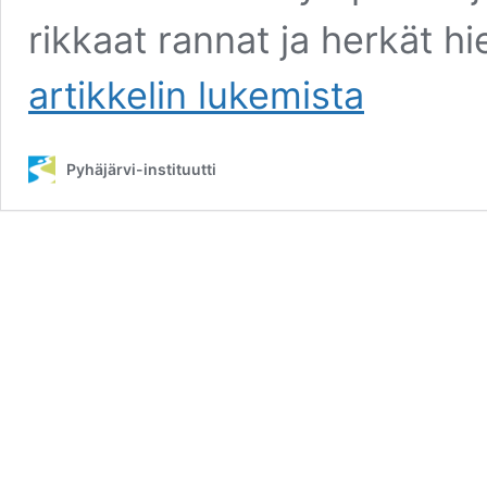
rikkaat rannat ja herkät h
Pyhäjärven
artikkelin
lukemista
rikkaat
rannat
ja
Pyhäjärvi-instituutti
herkät
hiekat