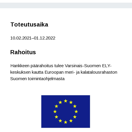
c
i
n
e
t
k
b
t
e
o
e
d
o
r
I
Toteutusaika
k
n
10.02.2021–01.12.2022
Rahoitus
Hankkeen päärahoitus tulee Varsinais-Suomen ELY-
keskuksen kautta Euroopan meri- ja kalatalousrahaston
Suomen toimintaohjelmasta