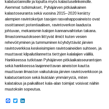
kalatuotannolle ja lopulta myös kalastuselinkeinolle.
Aiemmat tutkimukset, Pyhäjärven pitkäaikainen
kalastoseuranta sekä vuosina 2015–2020 kerätty
alempien ravintoketjun tasojen rasvahappoaineisto ovat
osoittaneet potentiaalisen, ravintoverkon laadusta
johtuvan, mekanismin kalojen kannanvaihtelun takana.
Ilmastonmuutokseen liittyvät ilmiöt kuten vesien
rehevöityminen ja tummuminen köyhdyttävät järvien
ravintoverkkoa keskeisimpien ravintoaineiden suhteen, ja
muuttavat kilpailutilannetta tiettyjen kalalajien välillä.
Hankkeessa tutkitaan Pyhäjärven pitkäaikaisseurantojen
sekä hankkeessa laajennettavan aineiston kautta
muuttuvan ilmaston vaikutuksia järvien ravintoverkkoon ja
kalatuotantoon sekä lisätään ymmärrystä, miten
kalatalous ja paikalliset kala-alan toimijat voisivat näihin
muutoksiin sopeutua.
F
T
L
a
w
i