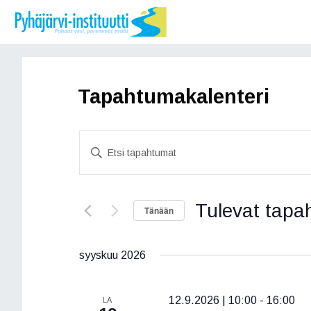
Siirry
sisältöön
Tapahtumakalenteri
T
S
a
y
ö
p
t
Tulevat tapa
a
Tänään
ä
h
h
V
a
a
t
syyskuu 2026
k
l
u
u
i
s
t
12.9.2026 | 10:00
-
16:00
LA
m