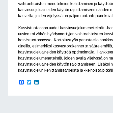
vaihtoehtoisten menetelmien kehittäminen ja käyttööno
kasvinsuojeluaineiden käytön rajoittamiseen nähden 
kasveilla, joiden viljelyssä on paljon tuotantopanoksia 
Kasvistuotannon uudet kasvinsuojelumenetelmät -hank
uusien tai vähän hyödynnettyjen vaihtoehtoisten kas
kasvistuotannossa. Kartoitustyön perusteella hankkeess
aineilla, esimerkiksi kasvustorakennetta säätelemällä
kasvinsuojeluaineiden käyttöä optimoimalla. Hankkeen 
kasvinsuojelumenetelmiä, joiden avulla viljelyssä on 
kasvinsuojeluaineiden käytön rajoittamiseen. Lisäksi
kasvinsuojelun kehittämistarpeista ja -keinoista pitkällä
F
T
L
a
w
i
c
i
n
e
t
k
b
t
e
o
e
d
o
r
I