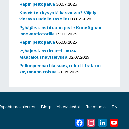
Räpin peltopäivä
30.07.2026
Kasvisten kysyntä kasvussa? Viljely
vietävä uudelle tasolle!
03.02.2026
Pyhäjärvi-instituutin piste KoneAgrian
Innovaatiotorilla
09.10.2025
Räpin peltopäivä
06.08.2025
Pyhäjärvi-instituutti OKRA
Maatalousnäyttelyssä
02.07.2025
Pellonpiennartilaisuus, robottitraktori
käytännön töissä
21.05.2025
Tapahtumakalenteri
Blogi
Yhteystiedot
Tietosuoja
EN
Facebook
Instagram
LinkedIn
YouT