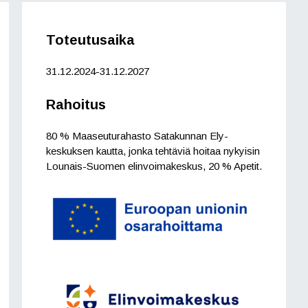
Toteutusaika
31.12.2024-31.12.2027
Rahoitus
80 % Maaseuturahasto Satakunnan Ely-
keskuksen kautta, jonka tehtäviä hoitaa nykyisin
Lounais-Suomen elinvoimakeskus, 20 % Apetit.