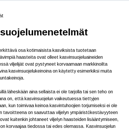
ät
nsuojelumenetelmät
erkittävä osa kotimaisista kasviksista tuotetaan
vimpiä haasteita ovat olleet kasvinsuojeluaineiden
ssä viljelijät ovat pystyneet korvaamaan markkinoilta
vina kasvinsuojelukeinoina on käytetty esimerkiksi muita
juntakeinoja.
ä läheskään aina sellaista ei ole tarjolla tai sen teho on
a on, että kasvinsuojelun vaikeutuessa tiettyjen
an, kun toimivaa keinoa kasvintuhoojien torjumiseksi ei ole
n tavoitteena on saavuttaa viljelyn ympäristökestävyyteen
 ovat kuitenkin johtaneet viljelyn haasteiden lisääntymiseen,
voin on korvaajaa tiedossa tai edes olemassa. Kasvinsuojelun