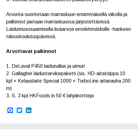
Arvonta suoritetaan marraskuun ensimmäisellä viikolla ja
palkinnot jaetaan marraskuussa järjestettävissä
Laidunnusosaamisella lisäarvoa emolehmätiloille -hankeen
talouskoulutuspäivissä.
Arvottavat palkinnot
1. DeLaval P450 laidunallas ja uimuri
2. Gallagher laiduntarvikepaketti (sis. HD-aitatolppa 10
kpl + Kelauslaite Special 1000 + TurboLine aitanauha 200
m)
3.-5. 3 kpl HKFoods:in 50 € lahjakortteja
F
T
L
a
w
i
c
i
n
e
t
k
b
t
e
o
e
d