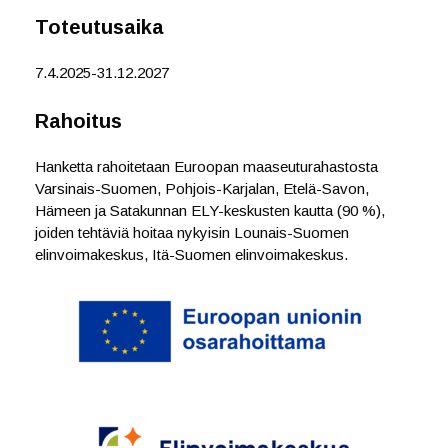
o
r
I
Toteutusaika
k
n
7.4.2025-31.12.2027
Rahoitus
Hanketta rahoitetaan Euroopan maaseuturahastosta
Varsinais-Suomen, Pohjois-Karjalan, Etelä-Savon,
Hämeen ja Satakunnan ELY-keskusten kautta (90 %),
joiden tehtäviä hoitaa nykyisin Lounais-Suomen
elinvoimakeskus, Itä-Suomen elinvoimakeskus.