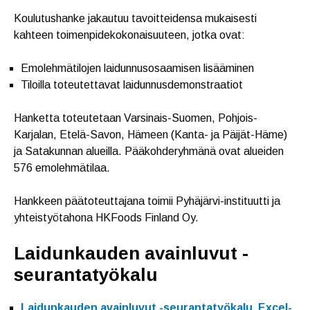
Koulutushanke jakautuu tavoitteidensa mukaisesti
kahteen toimenpidekokonaisuuteen, jotka ovat:
Emolehmätilojen laidunnusosaamisen lisääminen
Tiloilla toteutettavat laidunnusdemonstraatiot
Hanketta toteutetaan Varsinais-Suomen, Pohjois-
Karjalan, Etelä-Savon, Hämeen (Kanta- ja Päijät-Häme)
ja Satakunnan alueilla. Pääkohderyhmänä ovat alueiden
576 emolehmätilaa.
Hankkeen päätoteuttajana toimii Pyhäjärvi-instituutti ja
yhteistyötahona HKFoods Finland Oy.
Laidunkauden avainluvut -
seurantatyökalu
Laidunkauden avainluvut -seurantatyökalu, Excel-