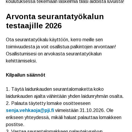
koulutuksessa tekemään laskelmia tilasi aidoista luvuista!
Arvonta seurantatyökalun
testaajille 2026
Ota seurantatyökalu käyttöön, kerro meille sen
toimivuudesta ja voit osallistua palkintojen arvontaan!
Osallistumisesi on arvokasta seurantatyökalun
kehittämiseksi.
Kilpailun säännöt
1. Täytä laidunkauden seurantalomaketta koko
laidunkauden ajalta vähintään yhden laidunryhmän osalta.
2. Palauta täytetty lomake osoitteeseen
senja
.vehkaoja@pji.fi
viimeistään 31.10.2026. Ole
erikseen yhteydessä, mikäli haluat palauttaa lomakkeen
postitse.
3. Vastaa seurantalomakkeen palautekyselyyn.