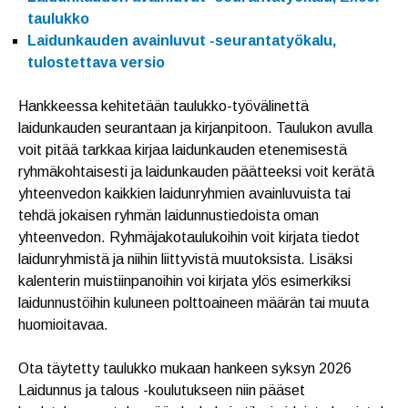
taulukko
Laidunkauden avainluvut -seurantatyökalu,
tulostettava versio
Hankkeessa kehitetään taulukko-työvälinettä
laidunkauden seurantaan ja kirjanpitoon. Taulukon avulla
voit pitää tarkkaa kirjaa laidunkauden etenemisestä
ryhmäkohtaisesti ja laidunkauden päätteeksi voit kerätä
yhteenvedon kaikkien laidunryhmien avainluvuista tai
tehdä jokaisen ryhmän laidunnustiedoista oman
yhteenvedon. Ryhmäjakotaulukoihin voit kirjata tiedot
laidunryhmistä ja niihin liittyvistä muutoksista. Lisäksi
kalenterin muistiinpanoihin voi kirjata ylös esimerkiksi
laidunnustöihin kuluneen polttoaineen määrän tai muuta
huomioitavaa.
Ota täytetty taulukko mukaan hankeen syksyn 2026
Laidunnus ja talous -koulutukseen niin pääset