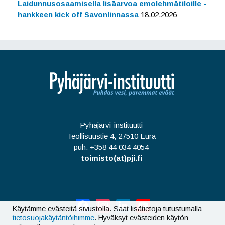
Laidunnusosaamisella lisäarvoa emolehmätiloille -
hankkeen kick off Savonlinnassa
18.02.2026
Pyhäjärvi-instituutti
Teollisuustie 4, 27510 Eura
puh. +358 44 034 4054
toimisto(at)pji.fi
Facebook
Instagram
LinkedIn
YouTube
Käytämme evästeitä sivustolla. Saat lisätietoja tutustumalla
tietosuojakäytäntöihimme
. Hyväksyt evästeiden käytön