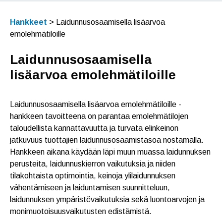
Hankkeet
>
Laidunnusosaamisella lisäarvoa
emolehmätiloille
Laidunnusosaamisella
lisäarvoa emolehmätiloille
Laidunnusosaamisella lisäarvoa emolehmätiloille -
hankkeen tavoitteena on parantaa emolehmätilojen
taloudellista kannattavuutta ja turvata elinkeinon
jatkuvuus tuottajien laidunnusosaamistasoa nostamalla.
Hankkeen aikana käydään läpi muun muassa laidunnuksen
perusteita, laidunnuskierron vaikutuksia ja niiden
tilakohtaista optimointia, keinoja ylilaidunnuksen
vähentämiseen ja laiduntamisen suunnitteluun,
laidunnuksen ympäristövaikutuksia sekä luontoarvojen ja
monimuotoisuusvaikutusten edistämistä.