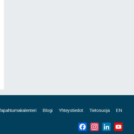
Tapahtumakalenteri
Blogi
Yhteystiedot
Tietosuoja
EN
Facebook
Instagram
LinkedIn
YouT