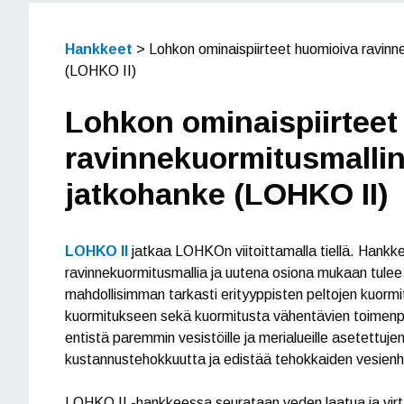
Hankkeet
>
Lohkon ominaispiirteet huomioiva ravinn
(LOHKO II)
Lohkon ominaispiirteet
ravinnekuormitusmallin
jatkohanke (LOHKO II)
LOHKO II
jatkaa LOHKOn viitoittamalla tiellä. Hank
ravinnekuormitusmallia ja uutena osiona mukaan tule
mahdollisimman tarkasti erityyppisten peltojen kuormitu
kuormitukseen sekä kuormitusta vähentävien toimenpit
entistä paremmin vesistöille ja merialueille asetettuj
kustannustehokkuutta ja edistää tehokkaiden vesienhoi
LOHKO II -hankkeessa seurataan veden laatua ja virta