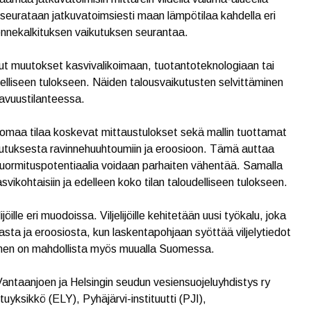
seurataan jatkuvatoimsiesti maan lämpötilaa kahdella eri
nnekalkituksen vaikutuksen seurantaa.
lut muutokset kasvivalikoimaan, tuotantoteknologiaan tai
delliseen tulokseen. Näiden talousvaikutusten selvittäminen
avuustilanteessa.
ä omaa tilaa koskevat mittaustulokset sekä mallin tuottamat
aikutuksesta ravinnehuuhtoumiin ja eroosioon. Tämä auttaa
nekuormituspotentiaalia voidaan parhaiten vähentää. Samalla
vikohtaisiin ja edelleen koko tilan taloudelliseen tulokseen.
ille eri muodoissa. Viljelijöille kehitetään uusi työkalu, joka
asta ja eroosiosta, kun laskentapohjaan syöttää viljelytiedot
minen on mahdollista myös muualla Suomessa.
antaanjoen ja Helsingin seudun vesiensuojeluyhdistys ry
sikkö (ELY), Pyhäjärvi-instituutti (PJI),