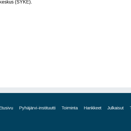
ikeskus (SYKE).
Etusivu
Pyhäjärvi-instituutti
Toiminta
Hankkeet
Julkaisut