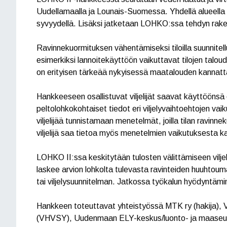
Uudellamaalla ja Lounais-Suomessa. Yhdellä alueella 
syvyydellä. Lisäksi jatketaan LOHKO:ssa tehdyn rake
Ravinnekuormituksen vähentämiseksi tiloilla suunnitel
esimerkiksi lannoitekäyttöön vaikuttavat tilojen talou
on erityisen tärkeää nykyisessä maatalouden kannatt
Hankkeeseen osallistuvat viljelijät saavat käyttööns
peltolohkokohtaiset tiedot eri viljelyvaihtoehtojen v
viljelijää tunnistamaan menetelmät, joilla tilan ravin
viljelijä saa tietoa myös menetelmien vaikutuksesta kas
LOHKO II:ssa keskitytään tulosten välittämiseen viljelijö
laskee arvion lohkolta tulevasta ravinteiden huuhtoum
tai viljelysuunnitelman. Jatkossa työkalun hyödyntä
Hankkeen toteuttavat yhteistyössä MTK ry (hakija), V
(VHVSY), Uudenmaan ELY-keskus/luonto- ja maaseutuyk