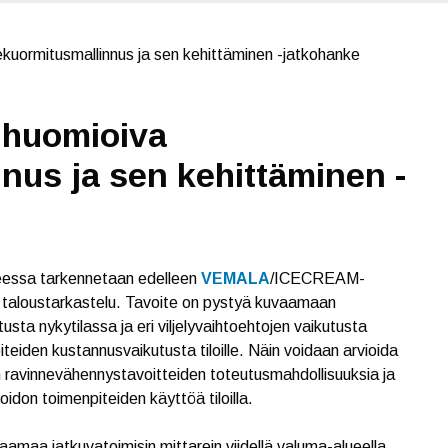
ekuormitusmallinnus ja sen kehittäminen -jatkohanke
 huomioiva
nus ja sen kehittäminen -
keessa tarkennetaan edelleen
VEMALA
/ICECREAM-
e taloustarkastelu. Tavoite on pystyä kuvaamaan
sta nykytilassa ja eri viljelyvaihtoehtojen vaikutusta
eiden kustannusvaikutusta tiloille. Näin voidaan arvioida
en ravinnevähennystavoitteiden toteutusmahdollisuuksia ja
don toimenpiteiden käyttöä tiloilla.
amaa jatkuvatoimisin mittarein viidellä valuma-alueella