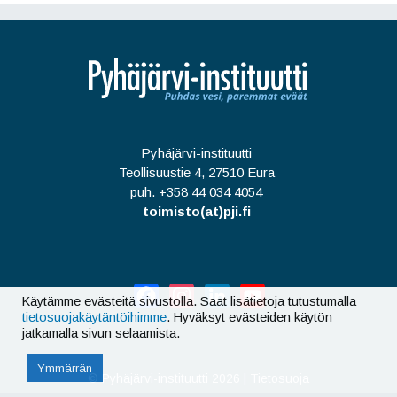
Pyhäjärvi-instituutti
Teollisuustie 4, 27510 Eura
puh. +358 44 034 4054
toimisto(at)pji.fi
Facebook
Instagram
LinkedIn
YouTube
Käytämme evästeitä sivustolla. Saat lisätietoja tutustumalla
tietosuojakäytäntöihimme
. Hyväksyt evästeiden käytön
jatkamalla sivun selaamista.
Ymmärrän
©
Pyhäjärvi-instituutti 2026
|
Tietosuoja