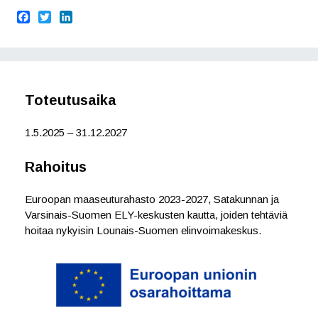
F
T
L
a
w
i
c
i
n
e
t
k
b
t
e
o
e
d
o
r
I
Toteutusaika
k
n
1.5.2025 – 31.12.2027
Rahoitus
Euroopan maaseuturahasto 2023-2027, Satakunnan ja
Varsinais-Suomen ELY-keskusten kautta, joiden tehtäviä
hoitaa nykyisin Lounais-Suomen elinvoimakeskus.