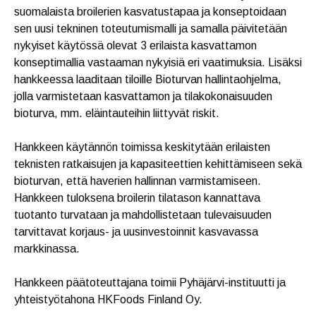
suomalaista broilerien kasvatustapaa ja konseptoidaan
sen uusi tekninen toteutumismalli ja samalla päivitetään
nykyiset käytössä olevat 3 erilaista kasvattamon
konseptimallia vastaaman nykyisiä eri vaatimuksia. Lisäksi
hankkeessa laaditaan tiloille Bioturvan hallintaohjelma,
jolla varmistetaan kasvattamon ja tilakokonaisuuden
bioturva, mm. eläintauteihin liittyvät riskit.
Hankkeen käytännön toimissa keskitytään erilaisten
teknisten ratkaisujen ja kapasiteettien kehittämiseen sekä
bioturvan, että haverien hallinnan varmistamiseen.
Hankkeen tuloksena broilerin tilatason kannattava
tuotanto turvataan ja mahdollistetaan tulevaisuuden
tarvittavat korjaus- ja uusinvestoinnit kasvavassa
markkinassa.
Hankkeen päätoteuttajana toimii Pyhäjärvi-instituutti ja
yhteistyötahona HKFoods Finland Oy.