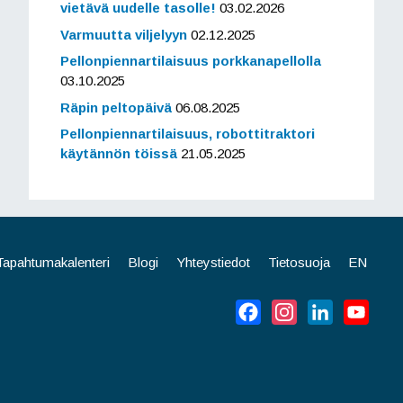
vietävä uudelle tasolle!
03.02.2026
Varmuutta viljelyyn
02.12.2025
Pellonpiennartilaisuus porkkanapellolla
03.10.2025
Räpin peltopäivä
06.08.2025
Pellonpiennartilaisuus, robottitraktori
käytännön töissä
21.05.2025
Tapahtumakalenteri
Blogi
Yhteystiedot
Tietosuoja
EN
Facebook
Instagram
LinkedIn
YouT