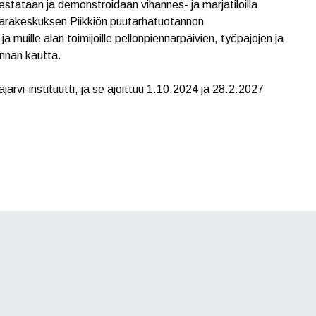
estataan ja demonstroidaan vihannes- ja marjatiloilla
rakeskuksen Piikkiön puutarhatuotannon
e ja muille alan toimijoille pellonpiennarpäivien, työpajojen ja
innän kautta.
rvi-instituutti, ja se ajoittuu 1.10.2024 ja 28.2.2027