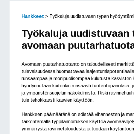
Hankkeet
>
Työkaluja uudistuvaan typen hyödyntä
Työkaluja uudistuvaan
avomaan puutarhatuot
Avomaan puutarhatuotanto on taloudellisesti merkit
tulevaisuudessa huomattavaa laajentumispotentiaalia 
runsaampaa ja monipuolisempaa kulutusta kasvisten
hyödynnetään kuitenkin runsaasti tuotantopanoksia, j
ja ympäristönsuojelun näkökulmista. Riski ravinnehuuht
tule tehokkaasti kasvien käyttöön.
Hankkeen päämääränä on edistää vihannesten ja mansi
tarkentamalla typpilannoituksen käyttöä avomaaviljel
ymmärrystä ravinnetaloudesta ja tuodaan käytäntöön m