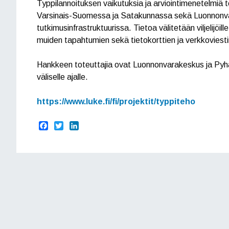
Typpilannoituksen vaikutuksia ja arviointimenetelmiä t
Varsinais-Suomessa ja Satakunnassa sekä Luonnonva
tutkimusinfrastruktuurissa. Tietoa välitetään viljelijöill
muiden tapahtumien sekä tietokorttien ja verkkoviest
Hankkeen toteuttajia ovat Luonnonvarakeskus ja Pyhäjä
väliselle ajalle.
https://www.luke.fi/fi/projektit/typpiteho
F
T
L
a
w
i
c
i
n
e
t
k
b
t
e
o
e
d
o
r
I
k
n