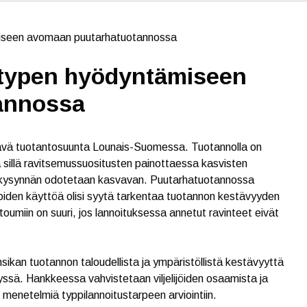
miseen avomaan puutarhatuotannossa
 typen hyödyntämiseen
annossa
tävä tuotantosuunta Lounais-Suomessa. Tuotannolla on
sillä ravitsemussuositusten painottaessa kasvisten
 kysynnän odotetaan kasvavan. Puutarhatuotannossa
oiden käyttöä olisi syytä tarkentaa tuotannon kestävyyden
oumiin on suuri, jos lannoituksessa annetut ravinteet eivät
kan tuotannon taloudellista ja ympäristöllistä kestävyyttä
yssä. Hankkeessa vahvistetaan viljelijöiden osaamista ja
enetelmiä typpilannoitustarpeen arviointiin.