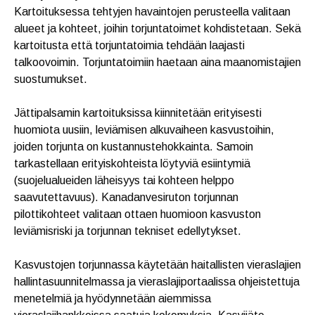
Kartoituksessa tehtyjen havaintojen perusteella valitaan
alueet ja kohteet, joihin torjuntatoimet kohdistetaan. Sekä
kartoitusta että torjuntatoimia tehdään laajasti
talkoovoimin. Torjuntatoimiin haetaan aina maanomistajien
suostumukset.
Jättipalsamin kartoituksissa kiinnitetään erityisesti
huomiota uusiin, leviämisen alkuvaiheen kasvustoihin,
joiden torjunta on kustannustehokkainta. Samoin
tarkastellaan erityiskohteista löytyviä esiintymiä
(suojelualueiden läheisyys tai kohteen helppo
saavutettavuus). Kanadanvesiruton torjunnan
pilottikohteet valitaan ottaen huomioon kasvuston
leviämisriski ja torjunnan tekniset edellytykset.
Kasvustojen torjunnassa käytetään haitallisten vieraslajien
hallintasuunnitelmassa ja vieraslajiportaalissa ohjeistettuja
menetelmiä ja hyödynnetään aiemmissa