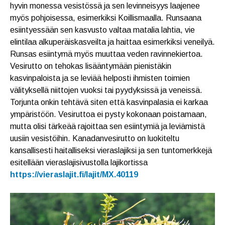
hyvin monessa vesistössä ja sen levinneisyys laajenee
myös pohjoisessa, esimerkiksi Koillismaalla. Runsaana
esiintyessään sen kasvusto valtaa matalia lahtia, vie
elintilaa alkuperäiskasveilta ja haittaa esimerkiksi veneilyä.
Runsas esiintymä myös muuttaa veden ravinnekiertoa.
Vesirutto on tehokas lisääntymään pienistäkin
kasvinpaloista ja se leviää helposti ihmisten toimien
välityksellä niittojen vuoksi tai pyydyksissä ja veneissä.
Torjunta onkin tehtävä siten että kasvinpalasia ei karkaa
ympäristöön. Vesiruttoa ei pysty kokonaan poistamaan,
mutta olisi tärkeää rajoittaa sen esiintymiä ja leviämistä
uusiin vesistöihin. Kanadanvesirutto on luokiteltu
kansallisesti haitalliseksi vieraslajiksi ja sen tuntomerkkejä
esitellään vieraslajisivustolla lajikortissa
https://vieraslajit.fi/lajit/MX.40119