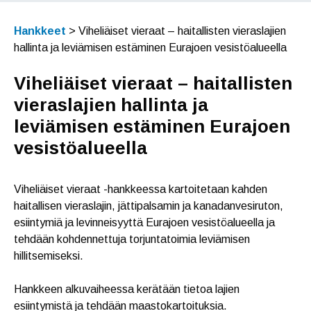
Hankkeet
>
Viheliäiset vieraat – haitallisten vieraslajien
hallinta ja leviämisen estäminen Eurajoen vesistöalueella
Viheliäiset vieraat – haitallisten
vieraslajien hallinta ja
leviämisen estäminen Eurajoen
vesistöalueella
Viheliäiset vieraat -hankkeessa kartoitetaan kahden
haitallisen vieraslajin, jättipalsamin ja kanadanvesiruton,
esiintymiä ja levinneisyyttä Eurajoen vesistöalueella ja
tehdään kohdennettuja torjuntatoimia leviämisen
hillitsemiseksi.
Hankkeen alkuvaiheessa kerätään tietoa lajien
esiintymistä ja tehdään maastokartoituksia.