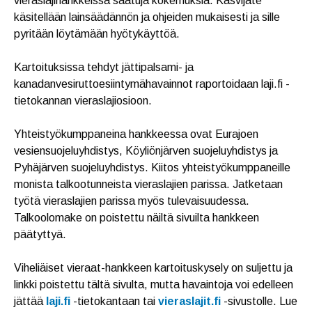
vieraslajihankkeissa saatuja kokemuksia. Kasvijäte
käsitellään lainsäädännön ja ohjeiden mukaisesti ja sille
pyritään löytämään hyötykäyttöä.
Kartoituksissa tehdyt jättipalsami- ja
kanadanvesiruttoesiintymähavainnot raportoidaan laji.fi -
tietokannan vieraslajiosioon.
Yhteistyökumppaneina hankkeessa ovat Eurajoen
vesiensuojeluyhdistys, Köyliönjärven suojeluyhdistys ja
Pyhäjärven suojeluyhdistys. Kiitos yhteistyökumppaneille
monista talkootunneista vieraslajien parissa. Jatketaan
työtä vieraslajien parissa myös tulevaisuudessa.
Talkoolomake on poistettu näiltä sivuilta hankkeen
päätyttyä.
Viheliäiset vieraat-hankkeen kartoituskysely on suljettu ja
linkki poistettu tältä sivulta, mutta havaintoja voi edelleen
jättää
laji.fi
-tietokantaan tai
vieraslajit.fi
-sivustolle. Lue