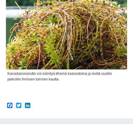
Kanadanvesirutto voi esiintyä tiheinä kasvustoina ja levitä uusille
paikoille ihmisen toimien kautta.
F
T
L
a
w
i
c
i
n
e
t
k
b
t
e
o
e
d