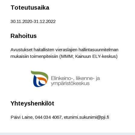
o
r
I
Toteutusaika
k
n
30.11.2020-31.12.2022
Rahoitus
Avustukset haitallisten vieraslajien hallintasuunnitelman
mukaisiin toimenpiteisiin (MMM; Kainuun ELY-keskus)
Yhteyshenkilöt
Päivi Laine, 044 034 4067, etunimi.sukunimi@pji.fi