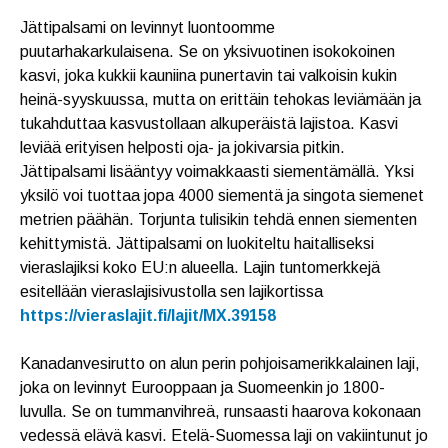
Jättipalsami on levinnyt luontoomme
puutarhakarkulaisena. Se on yksivuotinen isokokoinen
kasvi, joka kukkii kauniina punertavin tai valkoisin kukin
heinä-syyskuussa, mutta on erittäin tehokas leviämään ja
tukahduttaa kasvustollaan alkuperäistä lajistoa. Kasvi
leviää erityisen helposti oja- ja jokivarsia pitkin.
Jättipalsami lisääntyy voimakkaasti siementämällä. Yksi
yksilö voi tuottaa jopa 4000 siementä ja singota siemenet
metrien päähän. Torjunta tulisikin tehdä ennen siementen
kehittymistä. Jättipalsami on luokiteltu haitalliseksi
vieraslajiksi koko EU:n alueella. Lajin tuntomerkkejä
esitellään vieraslajisivustolla sen lajikortissa
https://vieraslajit.fi/lajit/MX.39158
Kanadanvesirutto on alun perin pohjoisamerikkalainen laji,
joka on levinnyt Eurooppaan ja Suomeenkin jo 1800-
luvulla. Se on tummanvihreä, runsaasti haarova kokonaan
vedessä elävä kasvi. Etelä-Suomessa laji on vakiintunut jo