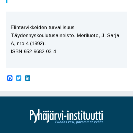
Elintarvikkeiden turvallisuus
Täydennyskoulutusaineisto. Meriluoto, J. Sarja
A, nro 4 (1992).
ISBN 952-9682-03-4
F
T
L
a
w
i
c
i
n
e
t
k
b
t
e
o
e
d
o
r
I
k
n