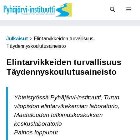
Siirry
Vali
sisältöön
Julkaisut
>
Elintarvikkeiden turvallisuus
Täydennyskoulutusaineisto
Elintarvikkeiden turvallisuus
Täydennyskoulutusaineisto
Yhteistyössä Pyhäjärvi-instituutti, Turun
yliopiston elintarvikekemian laboratorio,
Maatalouden tutkimuskeskuksen
keskuslaboratorio
Painos loppunut