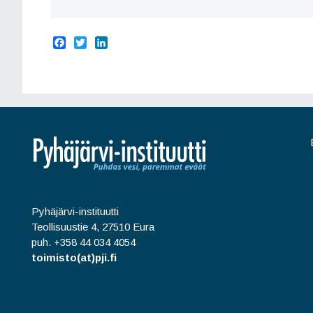
F
T
L
a
w
i
c
i
n
e
t
k
b
t
e
o
e
d
o
r
I
k
n
Pyhäjärvi-instituutti
Teollisuustie 4, 27510 Eura
puh. +358 44 034 4054
toimisto(at)pji.fi