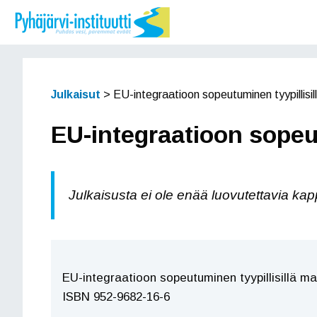
Siirry
sisältöön
Julkaisut
>
EU-integraatioon sopeutuminen tyypillisill
EU-integraatioon sopeutu
Julkaisusta ei ole enää luovutettavia kap
EU-integraatioon sopeutuminen tyypillisillä maat
ISBN 952-9682-16-6