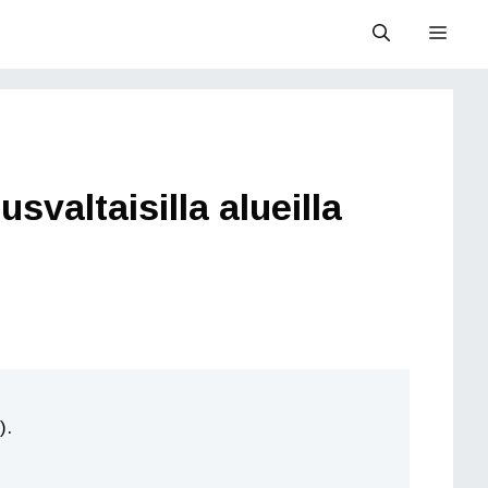
Valik
svaltaisilla alueilla
).