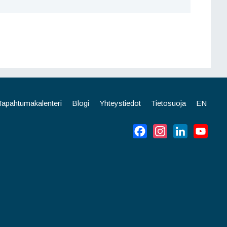
Tapahtumakalenteri
Blogi
Yhteystiedot
Tietosuoja
EN
Facebook
Instagram
LinkedIn
YouT