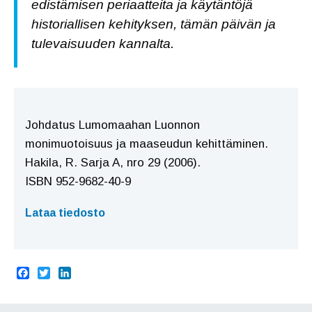
edistämisen periaatteita ja käytäntöjä
historiallisen kehityksen, tämän päivän ja
tulevaisuuden kannalta.
Johdatus Lumomaahan Luonnon
monimuotoisuus ja maaseudun kehittäminen.
Hakila, R. Sarja A, nro 29 (2006).
ISBN 952-9682-40-9
Lataa tiedosto
F
T
L
a
w
i
c
i
n
e
t
k