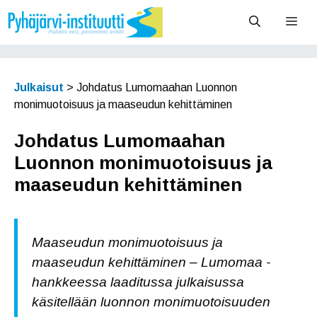
Siirry
Vali
sisältöön
Julkaisut
>
Johdatus Lumomaahan Luonnon
monimuotoisuus ja maaseudun kehittäminen
Johdatus Lumomaahan
Luonnon monimuotoisuus ja
maaseudun kehittäminen
Maaseudun monimuotoisuus ja
maaseudun kehittäminen ‒ Lumomaa -
hankkeessa laaditussa julkaisussa
käsitellään luonnon monimuotoisuuden