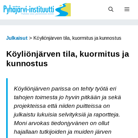
Siirry
Vali
sisältöön
Julkaisut
>
Köyliönjärven tila, kuormitus ja kunnostus
Köyliönjärven tila, kuormitus ja
kunnostus
Köyliönjärven parissa on tehty työtä eri
tahojen toimesta jo hyvin pitkään ja sekä
projekteissa että niiden puitteissa on
julkaistu lukuisia selvityksiä ja raportteja.
Moni arvokas tiedonjyvänen on ollut
hajallaan tutkijoiden ja muiden järven