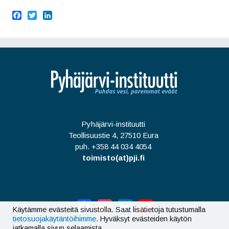
F
T
L
a
w
i
c
i
n
e
t
k
b
t
e
o
e
d
o
r
I
k
n
Pyhäjärvi-instituutti
Teollisuustie 4, 27510 Eura
puh. +358 44 034 4054
toimisto(at)pji.fi
Facebook
Instagram
LinkedIn
YouTube
Käytämme evästeitä sivustolla. Saat lisätietoja tutustumalla
tietosuojakäytäntöihimme
. Hyväksyt evästeiden käytön
jatkamalla sivun selaamista.