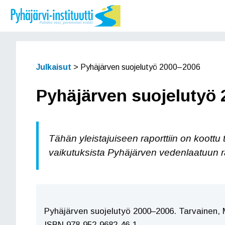
Siirry
sisältöön
Julkaisut
>
Pyhäjärven suojelutyö 2000–2006
Pyhäjärven suojelutyö
Tähän yleistajuiseen raporttiin on koottu 
vaikutuksista Pyhäjärven vedenlaatuun r
Pyhäjärven suojelutyö 2000–2006. Tarvainen, M
ISBN 978-952-9682-46-1