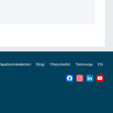
Tapahtumakalenteri
Blogi
Yhteystiedot
Tietosuoja
EN
Facebook
Instagram
LinkedIn
YouT