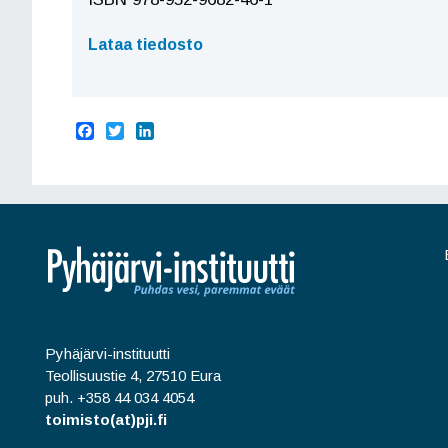
Lataa tiedosto
F
T
L
a
w
i
c
i
n
e
t
k
b
t
e
o
e
d
o
r
I
k
n
Pyhäjärvi-instituutti
Teollisuustie 4, 27510 Eura
puh. +358 44 034 4054
toimisto(at)pji.fi