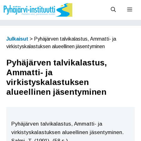
Siirry
Vali
sisältöön
Julkaisut
>
Pyhäjärven talvikalastus, Ammatti- ja
virkistyskalastuksen alueellinen jäsentyminen
Pyhäjärven talvikalastus,
Ammatti- ja
virkistyskalastuksen
alueellinen jäsentyminen
Pyhäjärven talvikalastus, Ammatti- ja
virkistyskalastuksen alueellinen jäsentyminen.
Salmi, T. (1991). (58 s.)