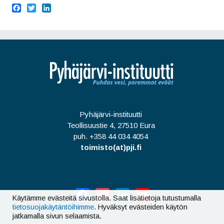
F
T
L
a
w
i
c
i
n
e
t
k
b
t
e
o
e
d
o
r
I
k
n
Pyhäjärvi-instituutti
Teollisuustie 4, 27510 Eura
puh. +358 44 034 4054
toimisto(at)pji.fi
Facebook
Instagram
LinkedIn
YouTube
Käytämme evästeitä sivustolla. Saat lisätietoja tutustumalla
tietosuojakäytäntöihimme
. Hyväksyt evästeiden käytön
jatkamalla sivun selaamista.