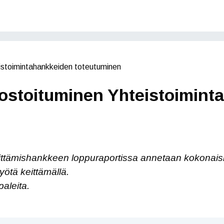
eistoimintahankkeiden toteutuminen
kostoituminen Yhteistoimin
ehittämishankkeen loppuraportissa annetaan kokon
ötä keittämällä.
paleita.