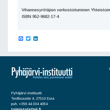
Vihannesyrittäjien verkostoituminen Yhteistoim
ISBN 952-9682-17-4
F
T
L
a
w
i
c
i
n
e
t
k
b
t
e
o
e
d
o
r
I
k
n
Pyhäjärvi-instituutti
Teollisuustie 4, 27510 Eura
puh. +358 44 034 4054
toimisto(at)pji.fi