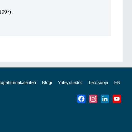
1997).
Tapahtumakalenteri
Blogi
Yhteystiedot
Tietosuoja
EN
Facebook
Instagram
LinkedIn
YouT