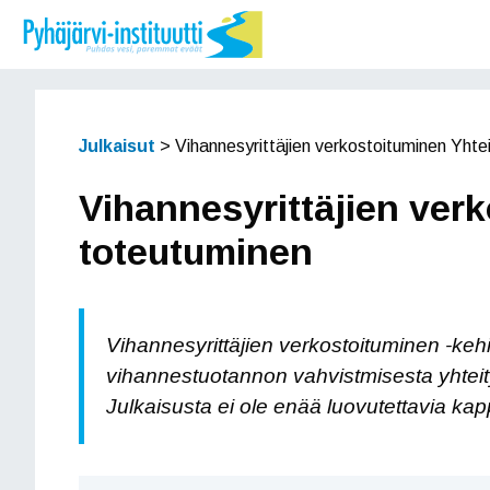
Siirry
sisältöön
Julkaisut
>
Vihannesyrittäjien verkostoituminen Yht
Vihannesyrittäjien ver
toteutuminen
Vihannesyrittäjien verkostoituminen -k
vihannestuotannon vahvistmisesta yhteity
Julkaisusta ei ole enää luovutettavia kap