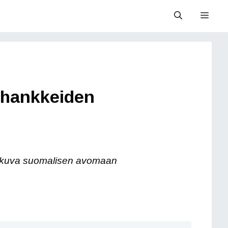
Valik
tahankkeiden
aiskuva suomalisen avomaan