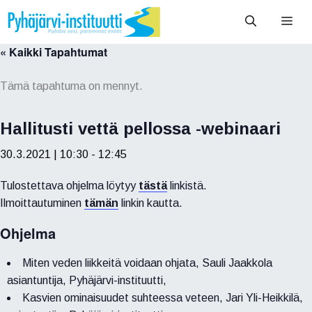
Siirry
Vali
sisältöön
« Kaikki Tapahtumat
Tämä tapahtuma on mennyt.
Hallitusti vettä pellossa -webinaari
30.3.2021 | 10:30
-
12:45
Tulostettava ohjelma löytyy
tästä
linkistä.
Ilmoittautuminen
tämän
linkin kautta.
Ohjelma
Miten veden liikkeitä voidaan ohjata, Sauli Jaakkola
asiantuntija, Pyhäjärvi-instituutti,
Kasvien ominaisuudet suhteessa veteen, Jari Yli-Heikkilä,