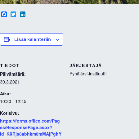
F
T
L
a
w
i
c
i
n
e
t
k
b
t
e
Lisää kalenteriin
o
e
d
o
r
I
k
n
TIEDOT
JÄRJESTÄJÄ
Pyhäjärvi-instituutti
Päivämäärä:
30.3.2021
Aika:
10:30 - 12:45
Kotisivu:
https://forms.office.com/Pag
es/ResponsePage.aspx?
id=KXRjs8abhkm8mMAjPghY