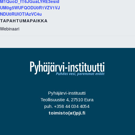
M1QuoD_fT6JGuaLYRE3esid
UM0g5WUFQODU0R1VZV1VJ
NDU0RUlOTlAzVC4u
TAPAHTUMAPAIKKA
Webinaari
Pyhäjärvi-instituutti
Teollisuustie 4, 27510 Eura
puh. +358 44 034 4054
toimisto(at)pji.fi