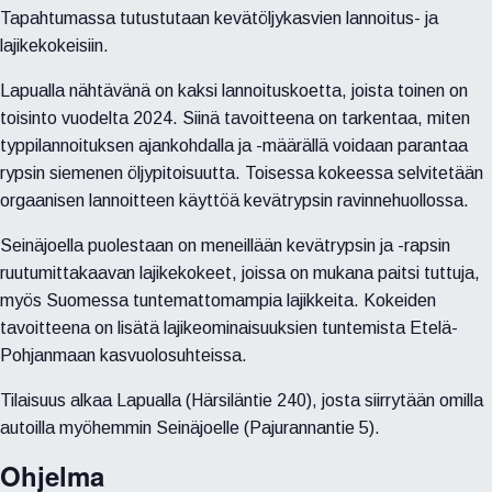
Tapahtumassa tutustutaan kevätöljykasvien lannoitus- ja
lajikekokeisiin.
Lapualla nähtävänä on kaksi lannoituskoetta, joista toinen on
toisinto vuodelta 2024. Siinä tavoitteena on tarkentaa, miten
typpilannoituksen ajankohdalla ja -määrällä voidaan parantaa
rypsin siemenen öljypitoisuutta. Toisessa kokeessa selvitetään
orgaanisen lannoitteen käyttöä kevätrypsin ravinnehuollossa.
Seinäjoella puolestaan on meneillään kevätrypsin ja -rapsin
ruutumittakaavan lajikekokeet, joissa on mukana paitsi tuttuja,
myös Suomessa tuntemattomampia lajikkeita. Kokeiden
tavoitteena on lisätä lajikeominaisuuksien tuntemista Etelä-
Pohjanmaan kasvuolosuhteissa.
Tilaisuus alkaa Lapualla (Härsiläntie 240), josta siirrytään omilla
autoilla myöhemmin Seinäjoelle (Pajurannantie 5).
Ohjelma