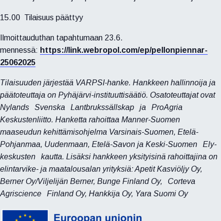
15.00 Tilaisuus päättyy
Ilmoittauduthan tapahtumaan 23.6.
mennessä:
https://link.webropol.com/ep/pellonpiennar-
25062025
Tilaisuuden järjestää VARPSI-hanke. Hankkeen hallinnoija ja
päätoteuttaja on Pyhäjärvi-instituuttisäätiö. Osatoteuttajat ovat
Nylands
Svenska
Lantbrukssällskap
ja
ProAgria
Keskustenliitto. Hanketta rahoittaa Manner-Suomen
maaseudun kehittämisohjelma Varsinais-Suomen, Etelä-
Pohjanmaa, Uudenmaan, Etelä-Savon ja Keski-Suomen
Ely-
keskusten
kautta. Lisäksi hankkeen yksityisinä rahoittajina on
elintarvike- ja maatalousalan yrityksiä: Apetit Kasviöljy Oy,
Berner Oy/Viljelijän Berner, Bunge Finland Oy,
Corteva
Agriscience
Finland Oy, Hankkija Oy, Yara Suomi Oy