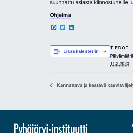
suunnattu asiasta kiinnostuneille luo
Ohjelma
F
T
L
a
w
i
c
i
n
e
t
k
TIEDOT
b
t
e
Lisää kalenteriin
o
e
d
Päivämäärä
o
r
I
11.2.2020
k
n
Kannattava ja kestävä kasvisvilj