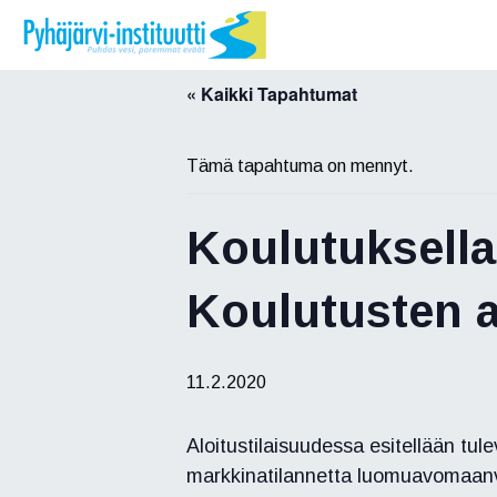
Siirry
sisältöön
« Kaikki Tapahtumat
Tämä tapahtuma on mennyt.
Koulutuksell
Koulutusten a
11.2.2020
Aloitustilaisuudessa esitellään tule
markkinatilannetta luomuavomaanvi