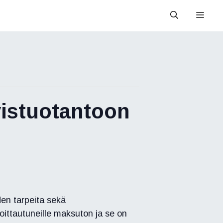
Valik
istuotantoon
iden tarpeita sekä
ittautuneille maksuton ja se on