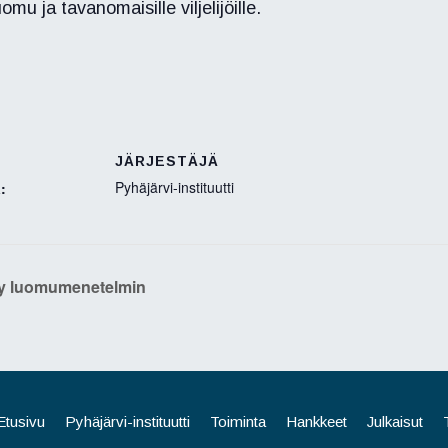
mu ja tavanomaisille viljelijöille.
JÄRJESTÄJÄ
Pyhäjärvi-instituutti
:
ely luomumenetelmin
Etusivu
Pyhäjärvi-instituutti
Toiminta
Hankkeet
Julkaisut