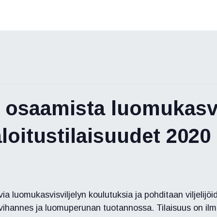
a osaamista luomukasv
loitustilaisuudet 2020
via luomukasvisviljelyn koulutuksia ja pohditaan viljelijö
hannes ja luomuperunan tuotannossa. Tilaisuus on ilmo