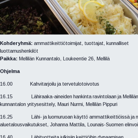
Kohderyhmä:
ammattikeittiötoimijat, tuottajat, kunnalliset
luottamushenkilöt
Paikka:
Mellilän Kunnantalo, Loukeentie 26, Mellilä
Ohjelma
16.00 Kahvitarjoilu ja tervetulotoivotus
16.15 Lähiraaka-aineiden hankinta ravintolaan ja Mellilä
kunnantalon yritysesittely, Mauri Nurmi, Mellilän Pippuri
16.25 Lähi- ja luomuruoan käyttö ammattikeittiöissä ja n
aluetalousvaikutukset, Johanna Mattila, Lounais-Suomen elinv
16.40 Lähituotteita julkisiin keittiöihin dynaamisen