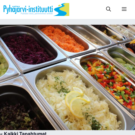
Siirry
Vali
sisältöön
« Kaikki Tapahtumat