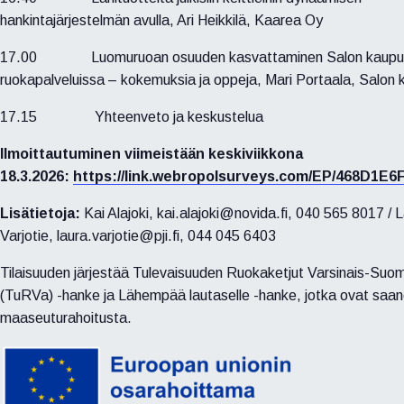
hankintajärjestelmän avulla, Ari Heikkilä, Kaarea Oy
17.00 Luomuruoan osuuden kasvattaminen Salon kaupu
ruokapalveluissa – kokemuksia ja oppeja, Mari Portaala, Salon 
17.15 Yhteenveto ja keskustelua
Ilmoittautuminen viimeistään keskiviikkona
18.3.2026:
https://link.webropolsurveys.com/EP/468D1E
Lisätietoja:
Kai Alajoki, kai.alajoki@novida.fi, 040 565 8017 / 
Varjotie, laura.varjotie@pji.fi, 044 045 6403
Tilaisuuden järjestää
Tulevaisuuden Ruokaketjut Varsinais-Suo
(TuRVa) -hanke ja Lähempää lautaselle -hanke, jotka ovat saa
maaseuturahoitusta.