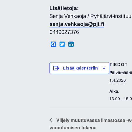
Lisätietoja:
Senja Vehkaoja / Pyhäjärvi-instituut
senja.vehkaoja@pji.fi
0449027376
F
T
L
a
w
i
c
i
n
e
t
k
TIEDOT
b
t
e
Lisää kalenteriin
o
e
d
Päivämäärä
o
r
I
1.4.2026
k
n
Aika:
13:00 - 15:
Viljely muuttuvassa ilmastossa -
varautumisen tukena