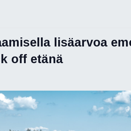
misella lisäarvoa emo
k off etänä