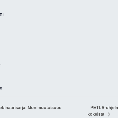
ti
:
00
webinaarisarja: Monimuotoisuus
PETLA-ohjelm
kokeista