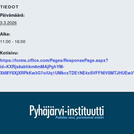
TIEDOT
Päivämäärä:
3.3.2026
Aika:
11:00 - 16:00
Kotisivu:
https://forms.office.com/Pages/ResponsePage.aspx?
id=KXRjs8abhkm8mMAjPghYM-
X8MYSXjXRPkKw3G7oiUq1UMkcxTDE1NE4xSVFFNlVSMTJHUEw3