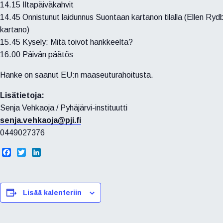
14.15 Iltapäiväkahvit
14.45 Onnistunut laidunnus Suontaan kartanon tilalla (Ellen Ry
kartano)
15.45 Kysely: Mitä toivot hankkeelta?
16.00 Päivän päätös
Hanke on saanut EU:n maaseuturahoitusta.
Lisätietoja:
Senja Vehkaoja / Pyhäjärvi-instituutti
senja.vehkaoja@pji.fi
0449027376
F
T
L
a
w
i
c
i
n
e
t
k
b
t
e
Lisää kalenteriin
o
e
d
o
r
I
k
n