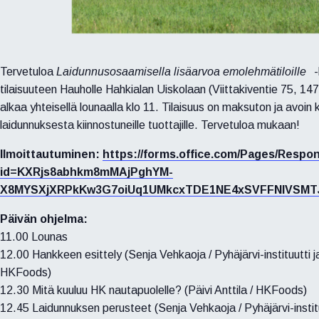
Tervetuloa
Laidunnusosaamisella lisäarvoa emolehmätiloille
-
tilaisuuteen Hauholle Hahkialan Uiskolaan (Viittakiventie 75, 1
alkaa yhteisellä lounaalla klo 11. Tilaisuus on maksuton ja avoin k
laidunnuksesta kiinnostuneille tuottajille. Tervetuloa mukaan!
Ilmoittautuminen:
https://forms.office.com/Pages/Resp
id=KXRjs8abhkm8mMAjPghYM-
X8MYSXjXRPkKw3G7oiUq1UMkcxTDE1NE4xSVFFNlVSM
Päivän ohjelma:
11.00 Lounas
12.00 Hankkeen esittely (Senja Vehkaoja / Pyhäjärvi-instituutti ja 
HKFoods)
12.30 Mitä kuuluu HK nautapuolelle? (Päivi Anttila / HKFoods)
12.45 Laidunnuksen perusteet (Senja Vehkaoja / Pyhäjärvi-institu