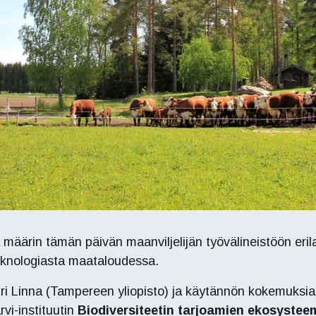
äärin tämän päivän maanviljelijän työvälineistöön eril
eknologiasta maataloudessa.
tri Linna (Tampereen yliopisto) ja käytännön kokemuks
vi-instituutin
Biodiversiteetin tarjoamien ekosystee