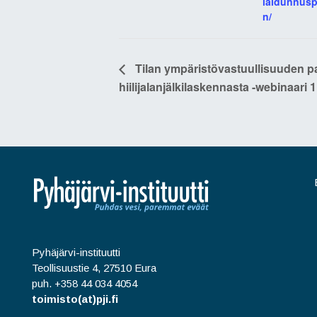
laidunnus
n/
Tilan ympäristövastuullisuuden par
hiilijalanjälkilaskennasta -webinaari 1
Pyhäjärvi-instituutti
Teollisuustie 4, 27510 Eura
puh. +358 44 034 4054
toimisto(at)pji.fi