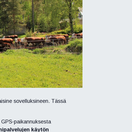
aisine sovelluksineen. Tässä
ia GPS-paikannuksesta
mipalvelujen käytön