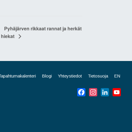
Pyhäjärven rikkaat rannat ja herkät
hiekat
Tapahtumakalenteri
Blogi
Yhteystiedot
Tietosuoja
EN
Facebook
Instagram
LinkedIn
YouT