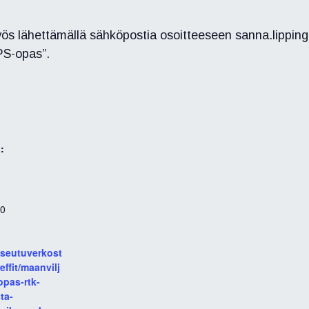
 lähettämällä sähköpostia osoitteeseen sanna.lipping@pj
PS-opas”.
:
30
aseutuverkost
effit/maanvilj
opas-rtk-
ta-