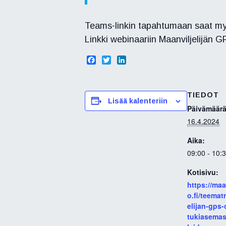
Teams-linkin tapahtumaan saat myös
Linkki webinaariin Maanviljelijän G
F
T
L
a
w
i
c
i
n
e
t
k
TIEDOT
b
t
e
Lisää kalenteriin
o
e
d
Päivämäärä
o
r
I
16.4.2024
k
n
Aika:
09:00 - 10:
Kotisivu:
https://ma
o.fi/teematr
elijan-gps-
tukiasemas