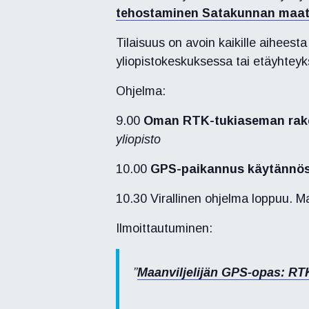
tehostaminen Satakunnan maati
Tilaisuus on avoin kaikille aiheest
yliopistokeskuksessa tai etäyhteyk
Ohjelma:
9.00
Oman RTK-tukiaseman rake
yliopisto
10.00
GPS-paikannus käytännöss
10.30 Virallinen ohjelma loppuu. M
Ilmoittautuminen:
Maanviljelijän GPS-opas: R