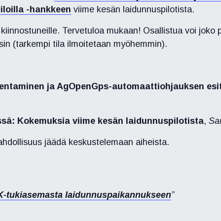
loilla -hankkeen
viime kesän laidunnuspilotista.
a kiinnostuneille. Tervetuloa mukaan! Osallistua voi joko 
sin (tarkempi tila ilmoitetaan myöhemmin).
ntaminen ja AgOpenGps-automaattiohjauksen esit
ä: Kokemuksia viime kesän laidunnuspilotista
,
San
ahdollisuus jäädä keskustelemaan aiheista.
TK-tukiasemasta laidunnuspaikannukseen