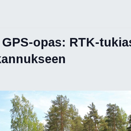
än GPS-opas: RTK-tuki
kannukseen