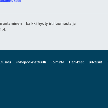
paikannuksee
antaminen – kaikki hyöty irti luomusta ja
1.4.
Etusivu
Pyhäjärvi-instituutti
Toiminta
Hankkeet
Julkaisut