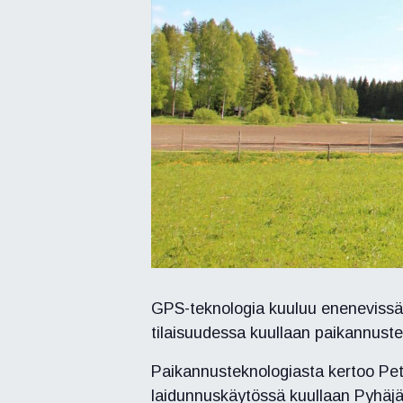
GPS-teknologia kuuluu enenevissä m
tilaisuudessa kuullaan paikannust
Paikannusteknologiasta kertoo Pe
laidunnuskäytössä kuullaan Pyhäjär