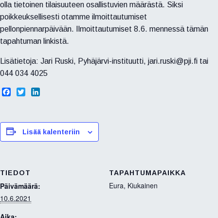
olla tietoinen tilaisuuteen osallistuvien määrästä. Siksi
poikkeuksellisesti otamme ilmoittautumiset
pellonpiennarpäivään. Ilmoittautumiset 8.6. mennessä tämän
tapahtuman linkistä.
Lisätietoja: Jari Ruski, Pyhäjärvi-instituutti, jari.ruski@pji.fi tai
044 034 4025
F
T
L
a
w
i
c
i
n
e
t
k
b
t
e
Lisää kalenteriin
o
e
d
o
r
I
k
n
TIEDOT
TAPAHTUMAPAIKKA
Eura, Kiukainen
Päivämäärä:
10.6.2021
Aika: