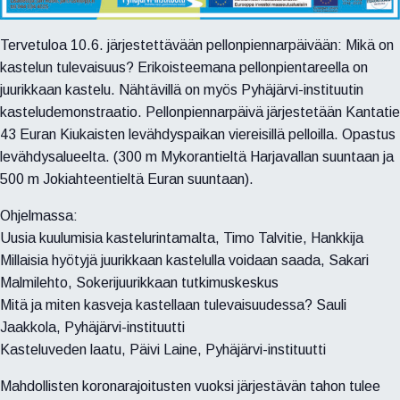
Tervetuloa 10.6. järjestettävään pellonpiennarpäivään: Mikä on
kastelun tulevaisuus? Erikoisteemana pellonpientareella on
juurikkaan kastelu. Nähtävillä on myös Pyhäjärvi-instituutin
kasteludemonstraatio. Pellonpiennarpäivä järjestetään Kantatie
43 Euran Kiukaisten levähdyspaikan viereisillä pelloilla. Opastus
levähdysalueelta. (300 m Mykorantieltä Harjavallan suuntaan ja
500 m Jokiahteentieltä Euran suuntaan).
Ohjelmassa:
Uusia kuulumisia kastelurintamalta, Timo Talvitie, Hankkija
Millaisia hyötyjä juurikkaan kastelulla voidaan saada, Sakari
Malmilehto, Sokerijuurikkaan tutkimuskeskus
Mitä ja miten kasveja kastellaan tulevaisuudessa? Sauli
Jaakkola, Pyhäjärvi-instituutti
Kasteluveden laatu, Päivi Laine, Pyhäjärvi-instituutti
Mahdollisten koronarajoitusten vuoksi järjestävän tahon tulee