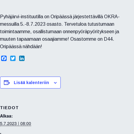
Pyhäjärvi-instituutilla on Oripäässä järjestettävillä OKRA-
messuilla 5.-8.7.2023 osasto. Tervetuloa tutustumaan
toimintaamme, osallistumaan onnenpyöräpyöritykseen ja
muuten tapaamaan osaajiamme! Osastomme on D44.
Oripäässä nähdään!
F
T
L
a
w
i
c
i
n
e
t
k
b
t
e
Lisää kalenteriin
o
e
d
o
r
I
k
n
TIEDOT
Alkaa:
5.7.2023 | 08:00