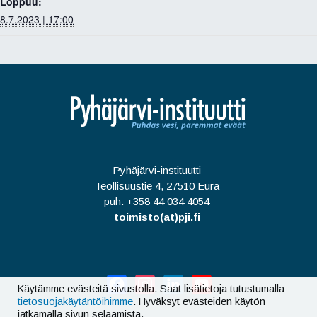
Loppuu:
8.7.2023 | 17:00
Pyhäjärvi-instituutti
Teollisuustie 4, 27510 Eura
puh. +358 44 034 4054
toimisto(at)pji.fi
Facebook
Instagram
LinkedIn
YouTube
Käytämme evästeitä sivustolla. Saat lisätietoja tutustumalla
tietosuojakäytäntöihimme
. Hyväksyt evästeiden käytön
jatkamalla sivun selaamista.