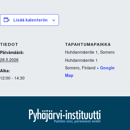
a
w
i
c
i
n
e
t
k
b
t
e
Lisää kalenteriin
o
e
d
o
r
I
k
n
TIEDOT
TAPAHTUMAPAIKKA
Huhdanmäentie 1, Somero
Päivämäärä:
28.5.2026
Huhdanmäentie 1
Somero
,
Finland
+ Google
Aika:
Map
12:00 - 14:30