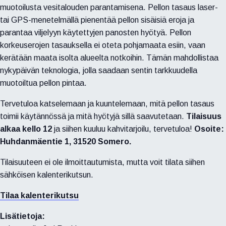
muotoilusta vesitalouden parantamisena. Pellon tasaus laser-
tai GPS-menetelmällä pienentää pellon sisäisiä eroja ja
parantaa viljelyyn käytettyjen panosten hyötyä. Pellon
korkeuserojen tasauksella ei oteta pohjamaata esiin, vaan
kerätään maata isolta alueelta notkoihin. Tämän mahdollistaa
nykypäivän teknologia, jolla saadaan sentin tarkkuudella
muotoiltua pellon pintaa.
Tervetuloa katselemaan ja kuuntelemaan, mitä pellon tasaus
toimii käytännössä ja mitä hyötyjä sillä saavutetaan.
Tilaisuus
alkaa kello 12
ja siihen kuuluu kahvitarjoilu, tervetuloa!
Osoite:
Huhdanmäentie 1, 31520 Somero.
Tilaisuuteen ei ole ilmoittautumista, mutta voit tilata siihen
sähköisen kalenterikutsun.
Tilaa kalenterikutsu
Lisätietoja: