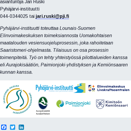
asiantuntija Jari Ruski
Pyhäjärvi-instituutti
044-0344025 tai
jari.ruski@pji.fi
Pyhäjärvi-instituutti toteuttaa Lounais-Suomen
Elinvoimakeskuksen toimeksiannosta Uomakohtaisen
maatalouden vesiensuojeluprosessin, joka rahoitetaan
Saaristomeri-ohjelmasta. Tilaisuus on osa prosessin
toimenpiteitä. T
yö on tehty yhteistyössä pilottialueiden kanssa
eli Aurajokisäätiön, Paimionjoki-yhdistyksen ja Kemiönsaaren
kunnan kanssa.
F
T
L