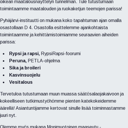
oikean maatalousnäyttelyn tunnelman. Tule tutustumaan
toimintaamme maatalouden ja ruokaketjun teemojen parissa!
Pyhäjärvi-instituutti on mukana koko tapahtuman ajan omalla
osastollaan D 4. Osastolla esittelemme ajankohtaista
toimintaamme ja kehittämistoimiamme seuraavien aiheiden
parissa:
Rypsi ja rapsi,
RypsiRapsi-foorumi
Peruna,
PETLA-ohjelma
Sika ja broileri
Kasvinsuojelu
Vesitalous
Tervetuloa tutustumaan muun muassa säätösalaojakaivoon ja
kokeelliseen tutkimustyöhömme pienten katekokeidemme
äärellä! Asiantuntijamme kertovat sinulle lisää toiminnastamme
juuri nyt.
Olemme myös mukana Monimuotoinen maaseutu -