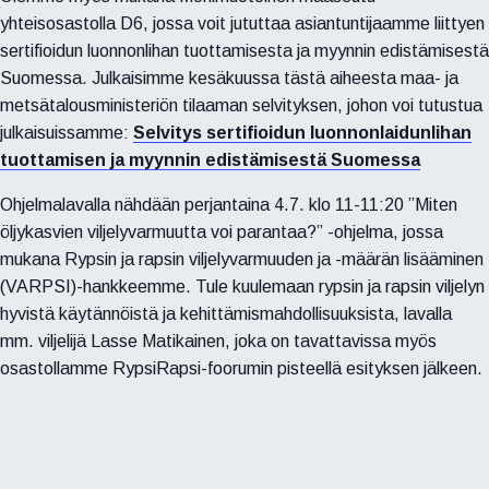
yhteisosastolla D6, jossa voit jututtaa asiantuntijaamme liittyen
sertifioidun luonnonlihan tuottamisesta ja myynnin edistämisestä
Suomessa. Julkaisimme kesäkuussa tästä aiheesta maa- ja
metsätalousministeriön tilaaman selvityksen, johon voi tutustua
julkaisuissamme:
Selvitys sertifioidun luonnonlaidunlihan
tuottamisen ja myynnin edistämisestä Suomessa
Ohjelmalavalla nähdään perjantaina 4.7. klo 11-11:20 ”Miten
öljykasvien viljelyvarmuutta voi parantaa?” -ohjelma, jossa
mukana Rypsin ja rapsin viljelyvarmuuden ja -määrän lisääminen
(VARPSI)-hankkeemme. Tule kuulemaan rypsin ja rapsin viljelyn
hyvistä käytännöistä ja kehittämismahdollisuuksista, lavalla
mm. viljelijä Lasse Matikainen, joka on tavattavissa myös
osastollamme RypsiRapsi-foorumin pisteellä esityksen jälkeen.