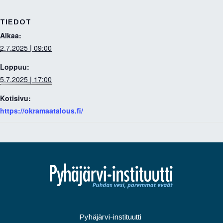
k
n
TIEDOT
Alkaa:
2.7.2025 | 09:00
Loppuu:
5.7.2025 | 17:00
Kotisivu:
https://okramaatalous.fi/
Pyhäjärvi-instituutti