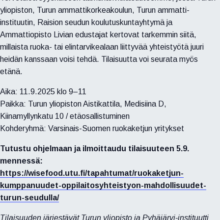
yliopiston, Turun ammattikorkeakoulun, Turun ammatti-
instituutin, Raision seudun koulutuskuntayhtymä ja
Ammattiopisto Livian edustajat kertovat tarkemmin siitä,
millaista ruoka- tai elintarvikealaan liittyvää yhteistyötä juuri
heidän kanssaan voisi tehdä. Tilaisuutta voi seurata myös
etänä.
Aika: 11.9.2025 klo 9–11
Paikka: Turun yliopiston Aistikattila, Medisiina D,
Kiinamyllynkatu 10 / etäosallistuminen
Kohderyhmä: Varsinais-Suomen ruokaketjun yritykset
Tutustu ohjelmaan ja ilmoittaudu tilaisuuteen 5.9.
mennessä:
https://wisefood.utu.fi/tapahtumat/ruokaketjun-
kumppanuudet-oppilaitosyhteistyon-mahdollisuudet-
turun-seudulla/
Tilaisuuden järjestävät Turun yliopisto ja Pyhäjärvi-instituutti