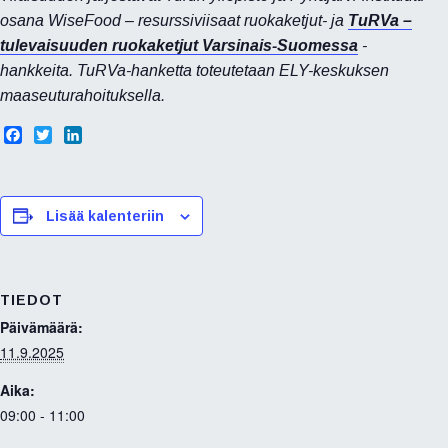
osana WiseFood – resurssiviisaat ruokaketjut- ja
TuRVa –
tulevaisuuden ruokaketjut Varsinais-Suomessa
-
hankkeita.
TuRVa-hanketta toteutetaan ELY-keskuksen
maaseuturahoituksella.
F
T
L
a
w
i
c
i
n
e
t
k
b
t
e
Lisää kalenteriin
o
e
d
o
r
I
k
n
TIEDOT
Päivämäärä:
11.9.2025
Aika:
09:00 - 11:00