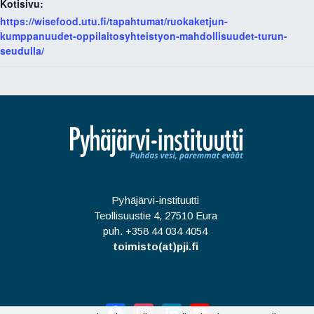
Kotisivu:
https://wisefood.utu.fi/tapahtumat/ruokaketjun-
kumppanuudet-oppilaitosyhteistyon-mahdollisuudet-turun-
seudulla/
Pyhäjärvi-instituutti
Teollisuustie 4, 27510 Eura
puh. +358 44 034 4054
toimisto(at)pji.fi
Facebook
Instagram
LinkedIn
YouTube