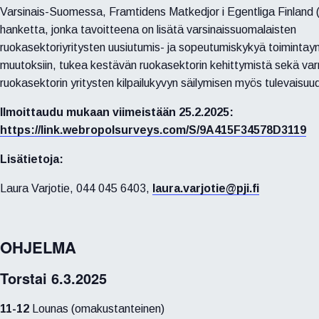
Varsinais-Suomessa, Framtidens Matkedjor i Egentliga Finland 
hanketta, jonka tavoitteena on lisätä varsinaissuomalaisten
ruokasektoriyritysten uusiutumis- ja sopeutumiskykyä toimintay
muutoksiin, tukea kestävän ruokasektorin kehittymistä sekä va
ruokasektorin yritysten kilpailukyvyn säilymisen myös tulevaisuu
Ilmoittaudu mukaan viimeistään 25.2.2025:
https://link.webropolsurveys.com/S/9A415F34578D3119
Lisätietoja:
Laura Varjotie, 044 045 6403,
laura.varjotie@pji.fi
OHJELMA
Torstai 6.3.2025
11-12
Lounas (omakustanteinen)