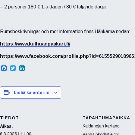
– 2 personer 180 € 1:a dagen / 80 € följande dagar
Rumsbeskrivningar och mer information finns i länkarna nedan:
https://www.kulhuanpaakari.fi/
https://www.facebook.com/profile.php?id=6155529018965
F
T
L
a
w
i
c
i
n
e
t
k
b
t
e
Lisää kalenteriin
o
e
d
o
r
I
k
n
TIEDOT
TAPAHTUMAPAIKKA
Kaidanojan kartano
Alkaa:
6.3.2025 | 11:00
Vanhainkodintie 12