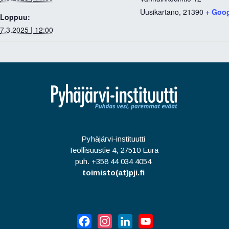
Uusikartano
,
21390
+ Goo
Loppuu:
7.3.2025 | 12:00
Pyhäjärvi-instituutti
Teollisuustie 4, 27510 Eura
puh. +358 44 034 4054
toimisto(at)pji.fi
Facebook
Instagram
LinkedIn
YouTube