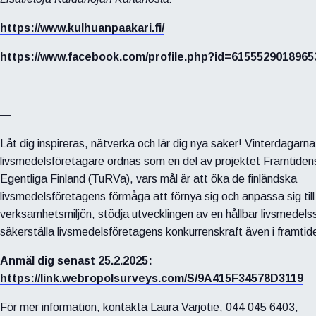
https://www.kulhuanpaakari.fi/
https://www.facebook.com/profile.php?id=6155529018965
—
Låt dig inspireras, nätverka och lär dig nya saker! Vinterdagarna
livsmedelsföretagare ordnas som en del av projektet Framtiden
Egentliga Finland (TuRVa), vars mål är att öka de finländska
livsmedelsföretagens förmåga att förnya sig och anpassa sig till 
verksamhetsmiljön, stödja utvecklingen av en hållbar livsmedels
säkerställa livsmedelsföretagens konkurrenskraft även i framtid
Anmäl dig senast 25.2.2025:
https://link.webropolsurveys.com/S/9A415F34578D3119
För mer information, kontakta Laura Varjotie, 044 045 6403,