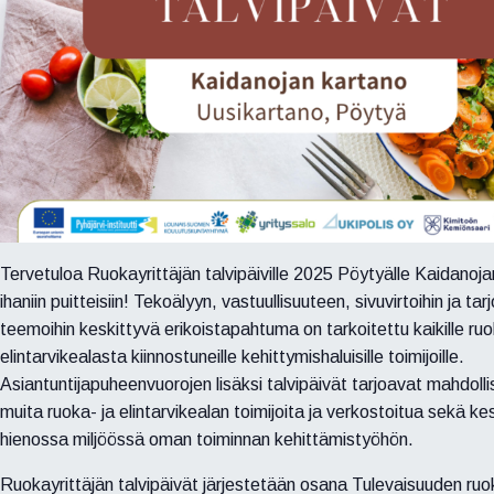
Tervetuloa Ruokayrittäjän talvipäiville 2025 Pöytyälle Kaidanoj
ihaniin puitteisiin! Tekoälyyn, vastuullisuuteen, sivuvirtoihin ja t
teemoihin keskittyvä erikoistapahtuma on tarkoitettu kaikille ruo
elintarvikealasta kiinnostuneille kehittymishaluisille toimijoille.
Asiantuntijapuheenvuorojen lisäksi talvipäivät tarjoavat mahdoll
muita ruoka- ja elintarvikealan toimijoita ja verkostoitua sekä ke
hienossa miljöössä oman toiminnan kehittämistyöhön.
Ruokayrittäjän talvipäivät järjestetään osana Tulevaisuuden ruo