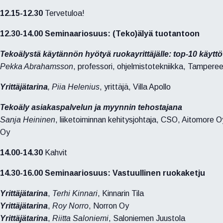
12.15-12.30
Tervetuloa!
12.30-14.00 Seminaariosuus: (Teko)älyä tuotantoon
Tekoälystä käytännön hyötyä ruokayrittäjälle: top-10 käytt
Pekka Abrahamsson
, professori, ohjelmistotekniikka, Tamperee
Yrittäjätarina
, Piia Helenius
, yrittäjä, Villa Apollo
Tekoäly asiakaspalvelun ja myynnin tehostajana
Sanja Heininen
, liiketoiminnan kehitysjohtaja, CSO, Aitomore O
Oy
14.00-14.30
Kahvit
14.30-16.00 Seminaariosuus: Vastuullinen ruokaketju
Yrittäjätarina
,
Terhi Kinnari
, Kinnarin Tila
Yrittäjätarina
,
Roy Norro
, Norron Oy
Yrittäjätarina
,
Riitta Saloniemi
, Saloniemen Juustola