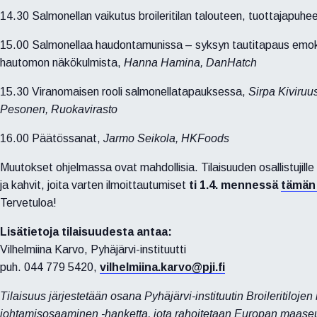
14.30 Salmonellan vaikutus broileritilan talouteen, tuottajapuhe
15.00 Salmonellaa haudontamunissa – syksyn tautitapaus emok
hautomon näkökulmista,
Hanna Hamina, DanHatch
15.30 Viranomaisen rooli salmonellatapauksessa,
Sirpa Kiviruu
Pesonen, Ruokavirasto
16.00 Päätössanat,
Jarmo Seikola, HKFoods
Muutokset ohjelmassa ovat mahdollisia. Tilaisuuden osallistujille
ja kahvit, joita varten ilmoittautumiset
ti 1.4. mennessä
tämän 
Tervetuloa!
Lisätietoja tilaisuudesta antaa:
Vilhelmiina Karvo, Pyhäjärvi-instituutti
puh. 044 779 5420,
vilhelmiina.karvo@pji.fi
Tilaisuus järjestetään osana Pyhäjärvi-instituutin Broileritilojen l
johtamisosaaminen -hanketta, jota rahoitetaan Europan maase