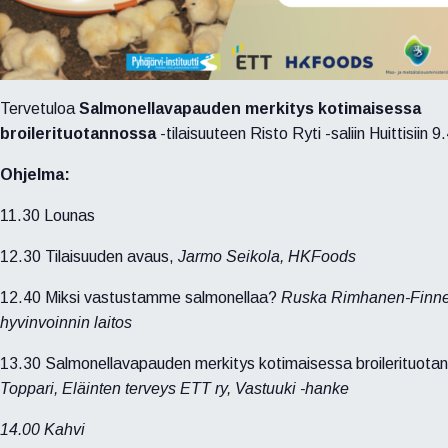
Tervetuloa
Salmonellavapauden merkitys kotimaisessa
broilerituotannossa
-tilaisuuteen Risto Ryti -saliin Huittisiin 
Ohjelma:
11.30 Lounas
12.30 Tilaisuuden avaus,
Jarmo Seikola, HKFoods
12.40 Miksi vastustamme salmonellaa?
Ruska Rimhanen-Finne,
hyvinvoinnin laitos
13.30 Salmonellavapauden merkitys kotimaisessa broilerituota
Toppari, Eläinten terveys ETT ry, Vastuuki -hanke
14.00 Kahvi