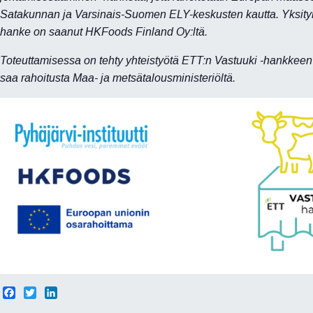
Satakunnan ja Varsinais-Suomen ELY-keskusten kautta. Yksityi
hanke on saanut HKFoods Finland Oy:ltä.
Toteuttamisessa on tehty yhteistyötä ETT:n Vastuuki -hankkeen
saa rahoitusta Maa- ja metsätalousministeriöltä.
F
T
L
a
w
i