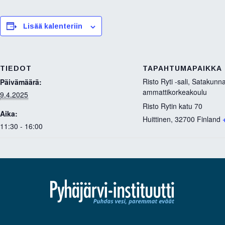
c
i
n
e
t
k
b
t
e
Lisää kalenteriin
o
e
d
o
r
I
k
n
TIEDOT
TAPAHTUMAPAIKKA
Risto Ryti -sali, Satakunn
Päivämäärä:
ammattikorkeakoulu
9.4.2025
Risto Rytin katu 70
Aika:
Huittinen
,
32700
Finland
11:30 - 16:00