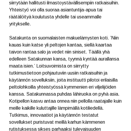
siirrytään hallitusti ilmastoystävällisempiin ratkaisuihin.
Yhteistyö voi olla suoraa asiantuntija-apua tai
räätälöityä koulutusta yhdelle tai useammalle
yritykselle.
Satakunta on suomalaisten makuelämysten koti. ’Niin
kauas kuin katse yli peltojen kantaa, siellä kaartaa
taivon rantaa salo ja vedet niin siniset. Täällä yhä
edelleen Satakunnan kansa, tyynnä kyntää aurallansa
maata isien.’ Loitsuvoimista on siirrytty
tutkimustietoon pohjautuviin uusiin ratkaisuihin ja
käytännön sovelluksiin, joita instituutti pilotoi erilaisilla
peltolohkoilla yhteistyössä kymmenien eri viljelijöiden
kanssa. Satakunnassa puhdas lähiruoka on pyhä asia.
Kotipellon kasvu antaa onnea niin pellolla raatajalle kuin
meille kaikille kuluttajille lämpimällä kotiliedellä.
Tutkimus, innovaatiot ja käytännön testatut
sovellukset puristuvat meillä karhun kämmenen
rutistuksessa sikses parhaaksi tulevaisuuden