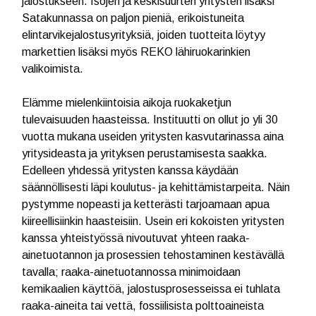
jalostukseen. Isojen ja keskisuurten yritysten lisäksi
Satakunnassa on paljon pieniä, erikoistuneita
elintarvikejalostusyrityksiä, joiden tuotteita löytyy
markettien lisäksi myös REKO lähiruokarinkien
valikoimista.
Elämme mielenkiintoisia aikoja ruokaketjun
tulevaisuuden haasteissa. Instituutti on ollut jo yli 30
vuotta mukana useiden yritysten kasvutarinassa aina
yritysideasta ja yrityksen perustamisesta saakka.
Edelleen yhdessä yritysten kanssa käydään
säännöllisesti läpi koulutus- ja kehittämistarpeita. Näin
pystymme nopeasti ja ketterästi tarjoamaan apua
kiireellisiinkin haasteisiin. Usein eri kokoisten yritysten
kanssa yhteistyössä nivoutuvat yhteen raaka-
ainetuotannon ja prosessien tehostaminen kestävällä
tavalla; raaka-ainetuotannossa minimoidaan
kemikaalien käyttöä, jalostusprosesseissa ei tuhlata
raaka-aineita tai vettä, fossiilisista polttoaineista