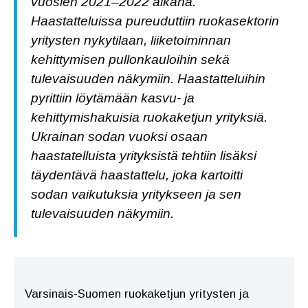
vuosien 2021–2022 aikana.
Haastatteluissa pureuduttiin ruokasektorin
yritysten nykytilaan, liiketoiminnan
kehittymisen pullonkauloihin sekä
tulevaisuuden näkymiin. Haastatteluihin
pyrittiin löytämään kasvu- ja
kehittymishakuisia ruokaketjun yrityksiä.
Ukrainan sodan vuoksi osaan
haastatelluista yrityksistä tehtiin lisäksi
täydentävä haastattelu, joka kartoitti
sodan vaikutuksia yritykseen ja sen
tulevaisuuden näkymiin.
Varsinais-Suomen ruokaketjun yritysten ja