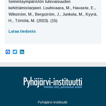
toimintaympäristön tulevaisuuden
kehittämistarpeet. Louhivaara, M., Havaste, E.,
Wikström, M., Bergström, J., Junkola, M., Kyyrä,
H., Töttölä, M. (2023). (15)
Lataa tiedosto
F
T
L
a
w
i
c
i
n
e
t
k
b
t
e
o
e
d
o
r
I
k
n
Pyhäjärvi-instituutti