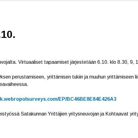
.10.
jalta. Virtuaaliset tapaamiset järjestetään 6.10. klo 8.30, 9, 1
tyksen perustamiseen, yrittämisen tukiin ja muuhun yrittämiseen li
ideavaiheessa.
link.webropolsurveys.com/EP/BC46BE8E84E426A3
teistyössä Satakunnan Yrittäjien yritysneuvojan ja Kohtaavat yr