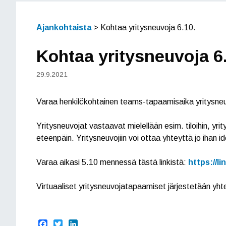
Ajankohtaista
>
Kohtaa yritysneuvoja 6.10.
Kohtaa yritysneuvoja 6
29.9.2021
Varaa henkilökohtainen teams-tapaamisaika yritysneuvo
Yritysneuvojat vastaavat mielellään esim. tiloihin, yri
eteenpäin. Yritysneuvojiin voi ottaa yhteyttä jo ihan 
Varaa aikasi 5.10 mennessä tästä linkistä:
https://
Virtuaaliset yritysneuvojatapaamiset järjestetään yh
F
T
L