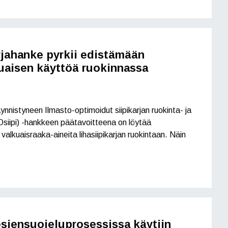
rjahanke pyrkii edistämään
uaisen käyttöä ruokinnassa
äynnistyneen Ilmasto-optimoidut siipikarjan ruokinta- ja
siipi) -hankkeen päätavoitteena on löytää
 valkuaisraaka-aineita lihasiipikarjan ruokintaan. Näin
esiensuojeluprosessissa käytiin