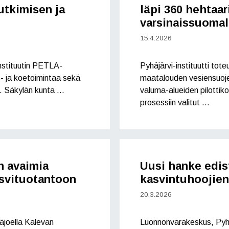
utkimisen ja
läpi 360 hehtaa
varsinaissuomal
15.4.2026
instituutin PETLA-
Pyhäjärvi-instituutti to
- ja koetoimintaa sekä
maatalouden vesiensuoje
. Säkylän kunta …
valuma-alueiden pilottiko
prosessiin valitut …
n avaimia
Uusi hanke edist
svituotantoon
kasvintuhoojien
20.3.2026
äjoella Kalevan
Luonnonvarakeskus, Pyhäjä