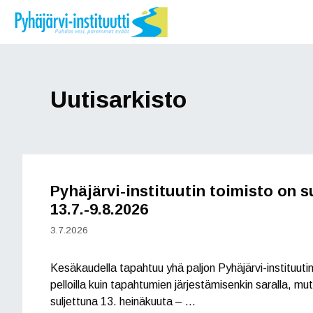
Siirry
sisältöön
Uutisarkisto
Pyhäjärvi-instituutin toimisto on s
13.7.-9.8.2026
3.7.2026
Kesäkaudella tapahtuu yhä paljon Pyhäjärvi-instituutin 
pelloilla kuin tapahtumien järjestämisenkin saralla, m
suljettuna 13. heinäkuuta – …