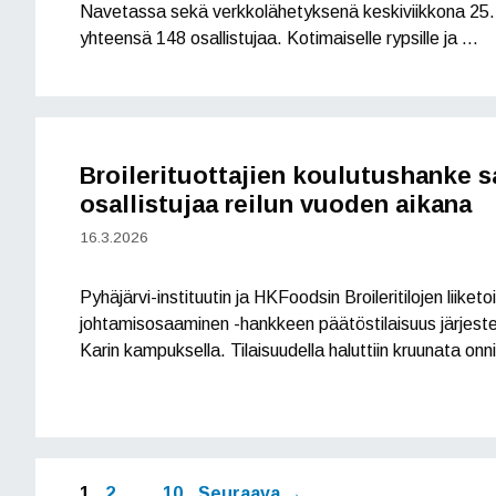
Navetassa sekä verkkolähetyksenä keskiviikkona 25.3
yhteensä 148 osallistujaa. Kotimaiselle rypsille ja …
Broilerituottajien koulutushanke sa
osallistujaa reilun vuoden aikana
16.3.2026
Pyhäjärvi-instituutin ja HKFoodsin Broileritilojen liiketo
johtamisosaaminen -hankkeen päätöstilaisuus järjest
Karin kampuksella. Tilaisuudella haluttiin kruunata on
Sivu
Sivu
Sivu
1
2
…
10
Seuraava
→