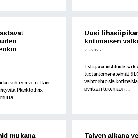
astavat
Uusi lihasiipika
auden
kotimaisen valk
enkin
7.5.2026
Pyhäjärvi-instituutissa k
tuotantomenetelmät (ILO
vaihtoehtoisia kotimaisia
adun suhteen verrattain
pyritään tukemaan …
htyvää Planktothrix
a, mutta …
nki mukana
Talven aikana v