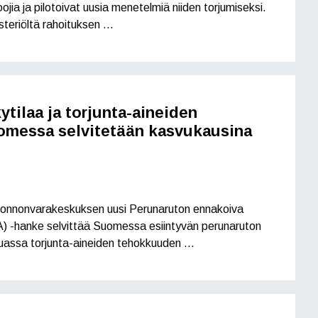
ojia ja pilotoivat uusia menetelmiä niiden torjumiseksi.
teriöltä rahoituksen …
tilaa ja torjunta-aineiden
omessa selvitetään kasvukausina
 Luonnonvarakeskuksen uusi Perunaruton ennakoiva
TA) -hanke selvittää Suomessa esiintyvän perunaruton
uassa torjunta-aineiden tehokkuuden …