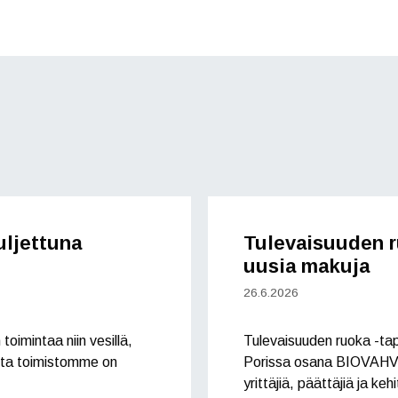
uljettuna
Tulevaisuuden r
uusia makuja
26.6.2026
toimintaa niin vesillä,
Tulevaisuuden ruoka -tap
utta toimistomme on
Porissa osana BIOVAHVA-
yrittäjiä, päättäjiä ja keh