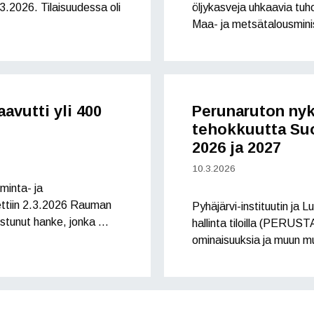
.2026. Tilaisuudessa oli
öljykasveja uhkaavia tuho
Maa- ja metsätalousminis
avutti yli 400
Perunaruton nyky
tehokkuutta Su
2026 ja 2027
10.3.2026
iminta- ja
ettiin 2.3.2026 Rauman
Pyhäjärvi-instituutin ja
nistunut hanke, jonka …
hallinta tiloilla (PERUS
ominaisuuksia ja muun m