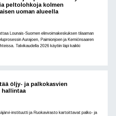
ria peltolohkoja kolmen
aisen uoman alueella
teuttaa Lounais-Suomen elinvoimakeskuksen tilaaman
luprosessin Aurajoen, Paimionjoen ja Kemiönsaaren
hteissa. Talvikaudella 2026 käytiin läpi kaikki
ää öljy- ja palkokasvien
 hallintaa
rvi-instituutti ja Ruokavirasto kartoittavat palko- ja