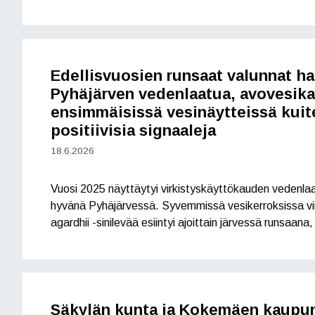
Edellisvuosien runsaat valunnat ha
Pyhäjärven vedenlaatua, avovesik
ensimmäisissä vesinäytteissä kuit
positiivisia signaaleja
18.6.2026
Vuosi 2025 näyttäytyi virkistyskäyttökauden vedenla
hyvänä Pyhäjärvessä. Syvemmissä vesikerroksissa vii
agardhii -sinilevää esiintyi ajoittain järvessä runsaan
Säkylän kunta ja Kokemäen kaupu