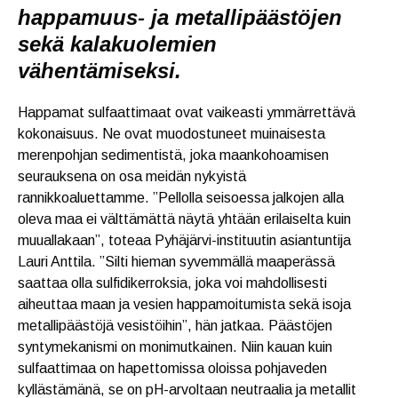
happamuus- ja metallipäästöjen
sekä kalakuolemien
vähentämiseksi.
Happamat sulfaattimaat ovat vaikeasti ymmärrettävä
kokonaisuus. Ne ovat muodostuneet muinaisesta
merenpohjan sedimentistä, joka maankohoamisen
seurauksena on osa meidän nykyistä
rannikkoaluettamme. ”Pellolla seisoessa jalkojen alla
oleva maa ei välttämättä näytä yhtään erilaiselta kuin
muuallakaan”, toteaa Pyhäjärvi-instituutin asiantuntija
Lauri Anttila. ”Silti hieman syvemmällä maaperässä
saattaa olla sulfidikerroksia, joka voi mahdollisesti
aiheuttaa maan ja vesien happamoitumista sekä isoja
metallipäästöjä vesistöihin”, hän jatkaa. Päästöjen
syntymekanismi on monimutkainen. Niin kauan kuin
sulfaattimaa on hapettomissa oloissa pohjaveden
kyllästämänä, se on pH-arvoltaan neutraalia ja metallit