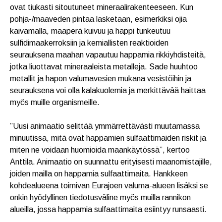
ovat tiukasti sitoutuneet mineraalirakenteeseen. Kun
pohja-/maaveden pintaa lasketaan, esimerkiksi ojia
kaivamalla, maaperä kuivuu ja happi tunkeutuu
sulfidimaakerroksiin ja kemiallisten reaktioiden
seurauksena maahan vapautuu happamia rikkiyhdisteitä,
jotka liuottavat mineraaleista metalleja. Sade huuhtoo
metallit ja hapon valumavesien mukana vesistöihin ja
seurauksena voi olla kalakuolemia ja merkittävää haittaa
myös muille organismeille.
”Uusi animaatio selittää ymmärrettävästi muutamassa
minuutissa, mitä ovat happamien sulfaattimaiden riskit ja
miten ne voidaan huomioida maankäytössä”, kertoo
Anttila. Animaatio on suunnattu erityisesti maanomistajille,
joiden mailla on happamia sulfaattimaita. Hankkeen
kohdealueena toimivan Eurajoen valuma-alueen lisäksi se
onkin hyödyllinen tiedotusväline myös muilla rannikon
alueilla, jossa happamia sulfaattimaita esiintyy runsaasti.