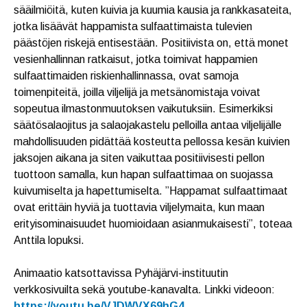
sääilmiöitä, kuten kuivia ja kuumia kausia ja rankkasateita,
jotka lisäävät happamista sulfaattimaista tulevien
päästöjen riskejä entisestään. Positiivista on, että monet
vesienhallinnan ratkaisut, jotka toimivat happamien
sulfaattimaiden riskienhallinnassa, ovat samoja
toimenpiteitä, joilla viljelijä ja metsänomistaja voivat
sopeutua ilmastonmuutoksen vaikutuksiin. Esimerkiksi
säätösalaojitus ja salaojakastelu pelloilla antaa viljelijälle
mahdollisuuden pidättää kosteutta pellossa kesän kuivien
jaksojen aikana ja siten vaikuttaa positiivisesti pellon
tuottoon samalla, kun hapan sulfaattimaa on suojassa
kuivumiselta ja hapettumiselta. ”Happamat sulfaattimaat
ovat erittäin hyviä ja tuottavia viljelymaita, kun maan
erityisominaisuudet huomioidaan asianmukaisesti”, toteaa
Anttila lopuksi.
Animaatio katsottavissa Pyhäjärvi-instituutin
verkkosivuilta sekä youtube-kanavalta. Linkki videoon:
https://youtu.be/VJDWVX69hG4