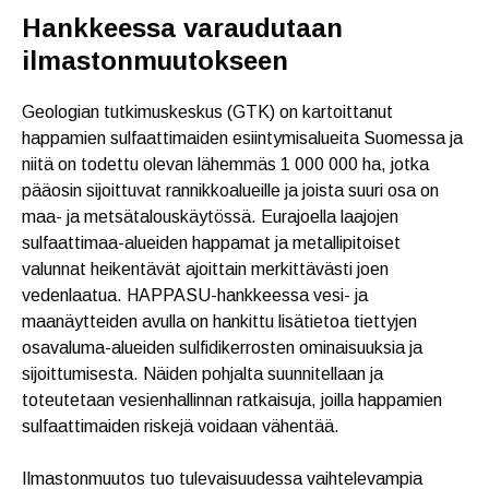
Hankkeessa varaudutaan
ilmastonmuutokseen
Geologian tutkimuskeskus (GTK) on kartoittanut
happamien sulfaattimaiden esiintymisalueita Suomessa ja
niitä on todettu olevan lähemmäs 1 000 000 ha, jotka
pääosin sijoittuvat rannikkoalueille ja joista suuri osa on
maa- ja metsätalouskäytössä. Eurajoella laajojen
sulfaattimaa-alueiden happamat ja metallipitoiset
valunnat heikentävät ajoittain merkittävästi joen
vedenlaatua. HAPPASU-hankkeessa vesi- ja
maanäytteiden avulla on hankittu lisätietoa tiettyjen
osavaluma-alueiden sulfidikerrosten ominaisuuksia ja
sijoittumisesta. Näiden pohjalta suunnitellaan ja
toteutetaan vesienhallinnan ratkaisuja, joilla happamien
sulfaattimaiden riskejä voidaan vähentää.
Ilmastonmuutos tuo tulevaisuudessa vaihtelevampia