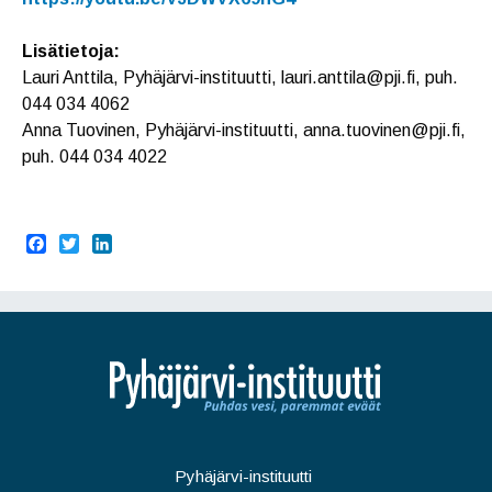
Lisätietoja:
Lauri Anttila, Pyhäjärvi-instituutti, lauri.anttila@pji.fi, puh.
044 034 4062
Anna Tuovinen, Pyhäjärvi-instituutti, anna.tuovinen@pji.fi,
puh. 044 034 4022
F
T
L
a
w
i
c
i
n
e
t
k
b
t
e
o
e
d
o
r
I
k
n
Pyhäjärvi-instituutti