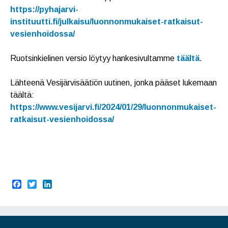
https://pyhajarvi-
instituutti.fi/julkaisu/luonnonmukaiset-ratkaisut-
vesienhoidossa/
Ruotsinkielinen versio löytyy hankesivultamme
täältä
.
Lähteenä Vesijärvisäätiön uutinen, jonka pääset lukemaan
täältä:
https://www.vesijarvi.fi/2024/01/29/luonnonmukaiset-
ratkaisut-vesienhoidossa/
F
T
L
a
w
i
c
i
n
e
t
k
b
t
e