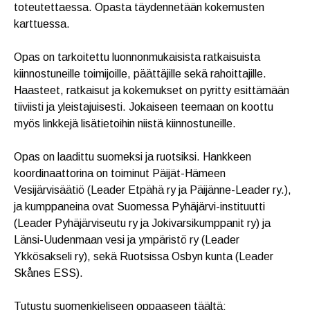
toteutettaessa. Opasta täydennetään kokemusten
karttuessa.
Opas on tarkoitettu luonnonmukaisista ratkaisuista
kiinnostuneille toimijoille, päättäjille sekä rahoittajille.
Haasteet, ratkaisut ja kokemukset on pyritty esittämään
tiiviisti ja yleistajuisesti. Jokaiseen teemaan on koottu
myös linkkejä lisätietoihin niistä kiinnostuneille.
Opas on laadittu suomeksi ja ruotsiksi. Hankkeen
koordinaattorina on toiminut Päijät-Hämeen
Vesijärvisäätiö (Leader Etpähä ry ja Päijänne-Leader ry.),
ja kumppaneina ovat Suomessa Pyhäjärvi-instituutti
(Leader Pyhäjärviseutu ry ja Jokivarsikumppanit ry) ja
Länsi-Uudenmaan vesi ja ympäristö ry (Leader
Ykkösakseli ry), sekä Ruotsissa Osbyn kunta (Leader
Skånes ESS).
Tutustu suomenkieliseen oppaaseen täältä: