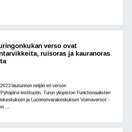
uringonkukan verso ovat
ntarvikkeita, ruisoras ja kauranoras
ta
2023 lausunnon neljän eri verson
yhäjärvi-instituutin, Turun yliopiston Funktionaalisten
ämiskeskuksen ja Luonnonvarakeskuksen Voimaversot -
on …