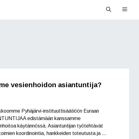
Valik
me vesienhoidon asiantuntija?
koomme Pyhäjärvi-instituuttisäätiöön Euraan
TUNTIJAA edistämään kanssamme
nhoitoa käytännössä. Asiantuntijan työtehtävät
toimien koordinointia, hankkeiden toteutusta ja …