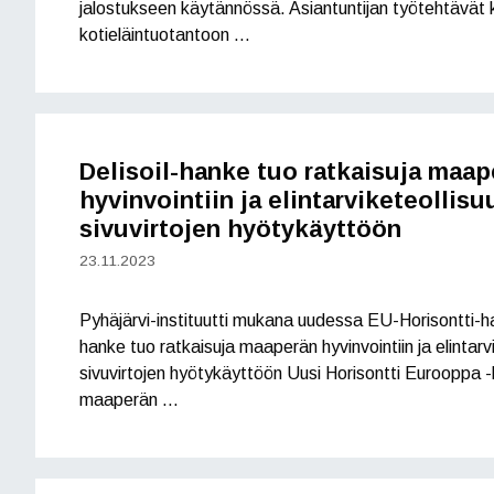
jalostukseen käytännössä. Asiantuntijan työtehtävät k
kotieläintuotantoon …
Delisoil-hanke tuo ratkaisuja maap
hyvinvointiin ja elintarviketeollis
sivuvirtojen hyötykäyttöön
23.11.2023
Pyhäjärvi-instituutti mukana uudessa EU-Horisontti-h
hanke tuo ratkaisuja maaperän hyvinvointiin ja elintarv
sivuvirtojen hyötykäyttöön Uusi Horisontti Eurooppa -
maaperän …