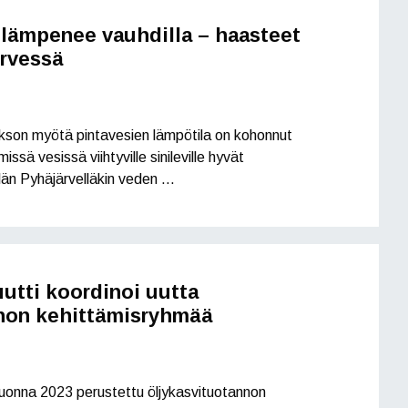
 lämpenee vauhdilla – haasteet
rvessä
akson myötä pintavesien lämpötila on kohonnut
issä vesissä viihtyville sinileville hyvät
län Pyhäjärvelläkin veden …
uutti koordinoi uutta
nnon kehittämisryhmää
uonna 2023 perustettu öljykasvituotannon