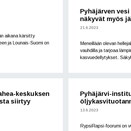
Pyhäjärven vesi
näkyvät myös jä
21.6.2023
 aikana kärsitty
aneen ja Lounais-Suomi on
Meneillään olevan hellej
vauhdilla ja tarjoaa lämpim
kasvuedellytykset. Säky
rahea-keskuksen
Pyhäjärvi-instit
ta siirtyy
öljykasvituota
13.6.2023
RypsiRapsi-foorumi on v