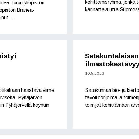
kehittämisryhmä, jonka ta
maa Turun yliopiston
kannattavuutta Suomessa
iopiston Brahea-
minut …
istyi
Satakuntalaisen
ilmastokestävy
10.5.2023
tiloiltaan haastava viime
Satakunnan bio- ja kiert
iivisena. Pyhäjärven
tavoiteohjelma ja toimen
n Pyhäjärvellä käyntiin
toimijat kehittämään arv