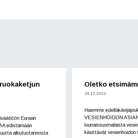
ruokaketjun
Oletko etsimäm
29.12.2023
Haemme edelläkävijäjouk
VESIENHOIDON ASIAN
isäätiöön Euraan
lounaissuomalaista vesie
 edistämään
käsittävät vesienhoidon 
suutta alkutuotannosta