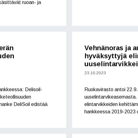
äsittävät ruoan- ja
erän
Vehnänoras ja a
uuden
hyväksyttyjä eli
uuselintarvikkei
23.10.2023
ankkeessa: Delisoil-
Ruokavirasto antoi 22.9.
iketeollisuuden
uuselintarvikeasemasta. P
hanke DeliSoil edistää
elintarvikkeiden kehitt
hankkeessa 2019-2023 