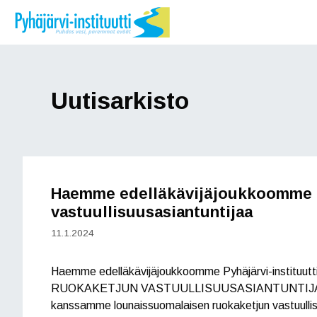
Siirry
sisältöön
Uutisarkisto
Haemme edelläkävijäjoukkoomme 
vastuullisuusasiantuntijaa
11.1.2024
Haemme edelläkävijäjoukkoomme Pyhäjärvi-instituutt
RUOKAKETJUN VASTUULLISUUSASIANTUNTIJAA
kanssamme lounaissuomalaisen ruokaketjun vastuulli