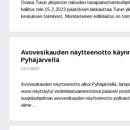
Osana Turun yliopiston talouden tasapainottamisohjel
hallitus teki 15.2.2023 päätöksen lakkauttaa Turun yl
keskuksen toiminnot. Monitieteinen erillislaitos on toi
Avovesikauden näytteenotto käynn
Pyhäjärvellä
12.5.2023
Avovesikauden näytteenotto alkoi Pyhäjärvellä, lämpö
vuosi näyttäytyi vedenlaatuaineistoissa pääosin posit
suojeluohjelman avovesikauden näytteenotto polkaistii
viime …