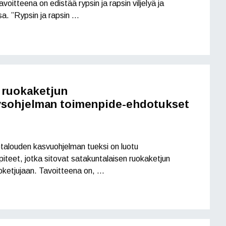
voitteena on edistää rypsin ja rapsin viljelyä ja
. ”Rypsin ja rapsin …
 ruokaketjun
ysohjelman toimenpide-ehdotukset
otalouden kasvuohjelman tueksi on luotu
piteet, jotka sitovat satakuntalaisen ruokaketjun
oketjujaan. Tavoitteena on, …