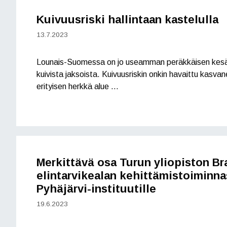
Kuivuusriski hallintaan kastelulla
13.7.2023
Lounais-Suomessa on jo useamman peräkkäisen kesän
kuivista jaksoista. Kuivuusriskin onkin havaittu kasv
erityisen herkkä alue …
Merkittävä osa Turun yliopiston B
elintarvikealan kehittämistoiminnas
Pyhäjärvi-instituutille
19.6.2023