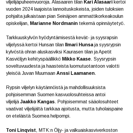
viljelijäpuheenvuoroja. Alasaaren tilan
Kari Alasaari
kertoi
vuoden 2024 laajoista lannoituskokeista, joiden tuloksien
pohjalta julkaistaan pian Seinäjoen ammattikorkeakoulun
opiskelijan,
Marianne Nordmanin
tekemä opinnäytetyö.
Tarkkuuskylvön hyödyntämisestä kevät- ja syysrapsin
viljelyssä kertoi Hunsan tilan
Ilmari Hunsa
ja syysrypsin
kylvöstä ohran aluskasviksi Kaurasen tilan ja Apetit
Kasviöljyn kehityspäällikkö
Mikko Kaase
. Syysrypsin
soveltuvuudesta ja haasteista luomutuotantoon valotti
yleisöä Juvan Muumaan
Anssi Laamanen
.
Rypsin viljelyn käytännöistä ja mahdollisuuksista
pohjoisemman Suomen kasvuolosuhteissa antoi
viljelijä
Jaakko Kangas
. Pohjoisemmat sääolosuhteet
vaativat viljelijältä tarkkaa ajoitusta, mutta tuholaispaine
on eteläistä Suomea helpompi.
Toni Linqvist
, MTK:n Öljy- ja valkuaiskasviverkoston