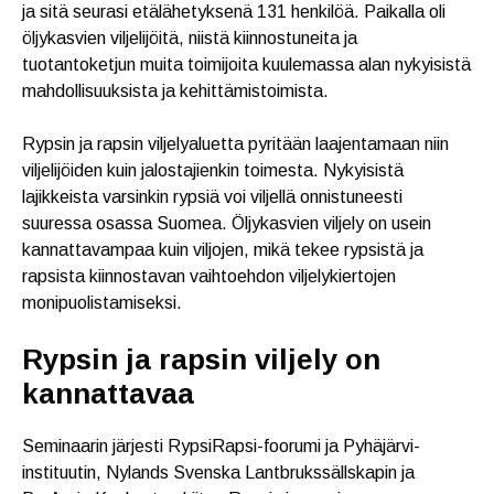
ja sitä seurasi etälähetyksenä 131 henkilöä. Paikalla oli
öljykasvien viljelijöitä, niistä kiinnostuneita ja
tuotantoketjun muita toimijoita kuulemassa alan nykyisistä
mahdollisuuksista ja kehittämistoimista.
Rypsin ja rapsin viljelyaluetta pyritään laajentamaan niin
viljelijöiden kuin jalostajienkin toimesta. Nykyisistä
lajikkeista varsinkin rypsiä voi viljellä onnistuneesti
suuressa osassa Suomea. Öljykasvien viljely on usein
kannattavampaa kuin viljojen, mikä tekee rypsistä ja
rapsista kiinnostavan vaihtoehdon viljelykiertojen
monipuolistamiseksi.
Rypsin ja rapsin viljely on
kannattavaa
Seminaarin järjesti RypsiRapsi-foorumi ja Pyhäjärvi-
instituutin, Nylands Svenska Lantbrukssällskapin ja