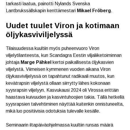
tarkasti laatua, painotti Nylands Svenska
Lantbrukssällskapin kenttämestari
Mikael Fröberg
.
Uudet tuulet Viron ja kotimaan
öljykasviviljelyssä
Tilaisuudessa kuultiin myös puheenvuoro Viron
viljelytilanteesta, kun Scandagra Eestin viljaliiketoiminnan
johtaja
Marge Pähkel
kertoi paikallisesta öljykasvien
viljelystä. Viimeisen kymmenen vuoden aikana Viron
öljykasviviljelyssä on tapahtunut radikaali muutos, kun
kevätrapsin viljelystä ollaan siirrytty lähes kokonaan
syysrapsin viljelyyn. Kasvukausi 2024 oli Virossa erittäin
haastava kuivuuden ja kasvintuhoojien takia. Tällä hetkellä
syysrapsien talvehtiminen näyttää kuitenkin onnistuneelta,
mikä luo positiivisia odotuksia tulevalle kesälle.
Seminaarin iltapäiväohjelmassa kuultiin runsas määrä