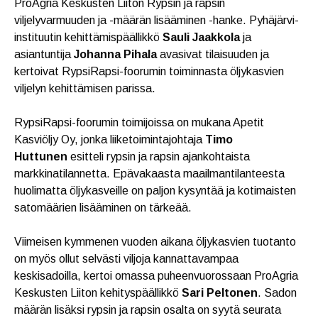
ProAgria Keskusten Liiton Rypsin ja rapsin
viljelyvarmuuden ja -määrän lisääminen -hanke. Pyhäjärvi-
instituutin kehittämispäällikkö
Sauli Jaakkola
ja
asiantuntija
Johanna Pihala
avasivat tilaisuuden ja
kertoivat RypsiRapsi-foorumin toiminnasta öljykasvien
viljelyn kehittämisen parissa.
RypsiRapsi-foorumin toimijoissa on mukana Apetit
Kasviöljy Oy, jonka liiketoimintajohtaja
Timo
Huttunen
esitteli rypsin ja rapsin ajankohtaista
markkinatilannetta. Epävakaasta maailmantilanteesta
huolimatta öljykasveille on paljon kysyntää ja kotimaisten
satomäärien lisääminen on tärkeää.
Viimeisen kymmenen vuoden aikana öljykasvien tuotanto
on myös ollut selvästi viljoja kannattavampaa
keskisadoilla, kertoi omassa puheenvuorossaan ProAgria
Keskusten Liiton kehityspäällikkö
Sari Peltonen
. Sadon
määrän lisäksi rypsin ja rapsin osalta on syytä seurata