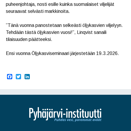
puheenjohtaja, nosti esille kuinka suomalaiset viljelijät
seuraavat selvästi markkinoita.
”Tänä vuonna panostetaan selkeästi öljykasvien viljelyyn.
Tehdään tästä öljykasvien vuosi!”, Linqvist sanaili
tilaisuuden päätteeksi.
Ensi vuonna Öljykasviseminaari järjestetään 19.3.2026.
F
T
L
a
w
i
c
i
n
e
t
k
b
t
e
o
e
d
o
r
I
k
n