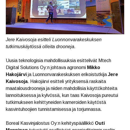
Jere Kaivosoja esitteli Luonnonvarakeskuksen
tutkimuskäytössä olleita drooneja.
Uusia teknologisia mahdollisuuksia esittelivät Mtech
Digital Solutions Oy:n johtava agronomi
Mikko
Hakojärvi
ja Luonnonvarakeskuksen erikoistutkija
Jere
Kaivosoja
. Hakojärvi esitteli yrityksensä raskaita
maatalousdrooneja ja niiden mahdollisia käyttökohteita
lannoituksessa ja kylvössä, kun taas Kaivosoja pureutui
tutkimukseen kehittyneiden kameroiden käytöstä
kasvintuhoojien tunnistamisessa ja torjunnassa.
Boreal Kasvinjalostus Oy:n kehityspäällikkö
Outi