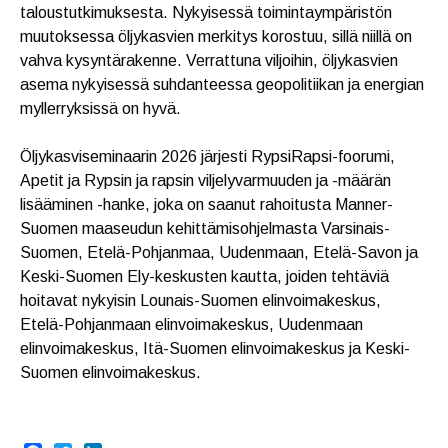
taloustutkimuksesta. Nykyisessä toimintaympäristön
muutoksessa öljykasvien merkitys korostuu, sillä niillä on
vahva kysyntärakenne. Verrattuna viljoihin, öljykasvien
asema nykyisessä suhdanteessa geopolitiikan ja energian
myllerryksissä on hyvä.
Öljykasviseminaarin 2026 järjesti RypsiRapsi-foorumi,
Apetit ja Rypsin ja rapsin viljelyvarmuuden ja -määrän
lisääminen -hanke, joka on saanut rahoitusta Manner-
Suomen maaseudun kehittämisohjelmasta Varsinais-
Suomen, Etelä-Pohjanmaa, Uudenmaan, Etelä-Savon ja
Keski-Suomen Ely-keskusten kautta, joiden tehtäviä
hoitavat nykyisin Lounais-Suomen elinvoimakeskus,
Etelä-Pohjanmaan elinvoimakeskus, Uudenmaan
elinvoimakeskus, Itä-Suomen elinvoimakeskus ja Keski-
Suomen elinvoimakeskus.