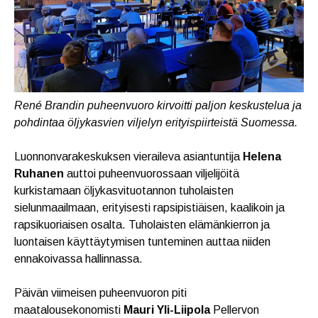
René Brandin puheenvuoro kirvoitti paljon keskustelua ja
pohdintaa öljykasvien viljelyn erityispiirteistä Suomessa.
Luonnonvarakeskuksen vieraileva asiantuntija
Helena
Ruhanen
auttoi puheenvuorossaan viljelijöitä
kurkistamaan öljykasvituotannon tuholaisten
sielunmaailmaan, erityisesti rapsipistiäisen, kaalikoin ja
rapsikuoriaisen osalta. Tuholaisten elämänkierron ja
luontaisen käyttäytymisen tunteminen auttaa niiden
ennakoivassa hallinnassa.
Päivän viimeisen puheenvuoron piti
maatalousekonomisti
Mauri Yli-Liipola
Pellervon