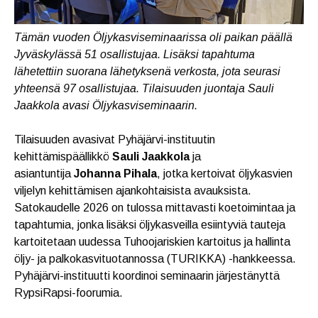
Tämän vuoden Öljykasviseminaarissa oli paikan päällä
Jyväskylässä 51 osallistujaa. Lisäksi tapahtuma
lähetettiin suorana lähetyksenä verkosta, jota seurasi
yhteensä 97 osallistujaa. Tilaisuuden juontaja Sauli
Jaakkola avasi Öljykasviseminaarin.
Tilaisuuden avasivat Pyhäjärvi-instituutin
kehittämispäällikkö
Sauli Jaakkola
ja
asiantuntija
Johanna Pihala
, jotka kertoivat öljykasvien
viljelyn kehittämisen ajankohtaisista avauksista.
Satokaudelle 2026 on tulossa mittavasti koetoimintaa ja
tapahtumia, jonka lisäksi öljykasveilla esiintyviä tauteja
kartoitetaan uudessa Tuhoojariskien kartoitus ja hallinta
öljy- ja palkokasvituotannossa (TURIKKA) -hankkeessa.
Pyhäjärvi-instituutti koordinoi seminaarin järjestänyttä
RypsiRapsi-foorumia.