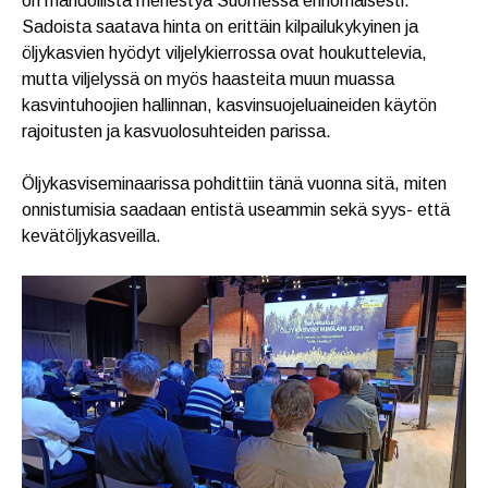
on mahdollista menestyä Suomessa erinomaisesti.
Sadoista saatava hinta on erittäin kilpailukykyinen ja
öljykasvien hyödyt viljelykierrossa ovat houkuttelevia,
mutta viljelyssä on myös haasteita muun muassa
kasvintuhoojien hallinnan, kasvinsuojeluaineiden käytön
rajoitusten ja kasvuolosuhteiden parissa.
Öljykasviseminaarissa pohdittiin tänä vuonna sitä, miten
onnistumisia saadaan entistä useammin sekä syys- että
kevätöljykasveilla.