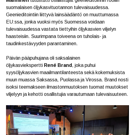
Manninen
tutustutti osallistujat geenieditoinnin rooliin
suomalaisen öljykasvituotannon tulevaisuudessa.
Geenieditointiin liittyvä lainsäädäntö on muuttumassa
EU:ssa, jonka vuoksi myös Suomessa voidaan
tulevaisuudessa vastata tiettyihin öljykasvien viljelyn
haasteisiin. Suurimpana toiveena on tuholais- ja
taudinkestävyyden parantaminen.
Päivän pääpuhujana oli saksalainen
öljykasviekspertti
René Brand
, joka puhui
syysöljykasvien maailmantilanteesta sekä kokemuksista
muun muassa Saksassa, Puolassa ja Virossa. Brand nosti
isoksi teemakseen ilmastonmuutoksen tuomat muutokset
viljelyyn ja kehotti osallistujia varautumaan tulevaisuuteen.