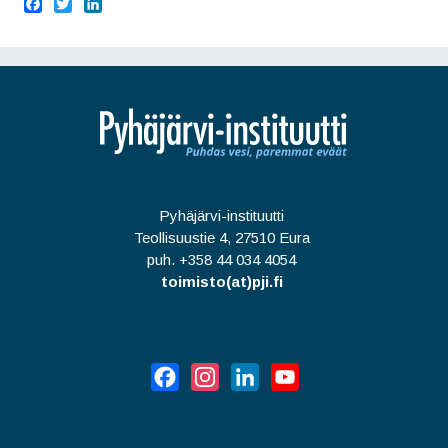
F
T
L
a
w
i
c
i
n
e
t
k
b
t
e
o
e
d
o
r
I
k
n
Pyhäjärvi-instituutti
Teollisuustie 4, 27510 Eura
puh. +358 44 034 4054
toimisto(at)pji.fi
Facebook
Instagram
LinkedIn
YouTube