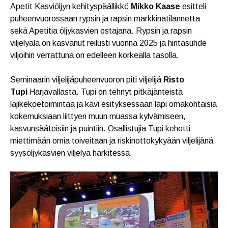
Apetit Kasviöljyn kehityspäällikkö
Mikko Kaase
esitteli
puheenvuorossaan rypsin ja rapsin markkinatilannetta
sekä Apetitia öljykasvien ostajana. Rypsin ja rapsin
viljelyala on kasvanut reilusti vuonna 2025 ja hintasuhde
viljoihin verrattuna on edelleen korkealla tasolla.
Seminaarin viljelijäpuheenvuoron piti viljelijä
Risto
Tupi
Harjavallasta. Tupi on tehnyt pitkäjänteistä
lajikekoetoimintaa ja kävi esityksessään läpi omakohtaisia
kokemuksiaan liittyen muun muassa kylvämiseen,
kasvunsääteisiin ja puintiin. Osallistujia Tupi kehotti
miettimään omia toiveitaan ja riskinottokykyään viljelijänä
syysöljykasvien viljelyä harkitessa.