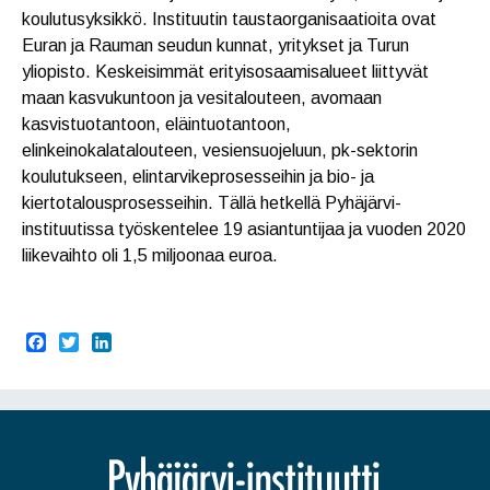
koulutusyksikkö. Instituutin taustaorganisaatioita ovat
Euran ja Rauman seudun kunnat, yritykset ja Turun
yliopisto. Keskeisimmät erityisosaamisalueet liittyvät
maan kasvukuntoon ja vesitalouteen, avomaan
kasvistuotantoon, eläintuotantoon,
elinkeinokalatalouteen, vesiensuojeluun, pk-sektorin
koulutukseen, elintarvikeprosesseihin ja bio- ja
kiertotalousprosesseihin. Tällä hetkellä Pyhäjärvi-
instituutissa työskentelee 19 asiantuntijaa ja vuoden 2020
liikevaihto oli 1,5 miljoonaa euroa.
F
T
L
a
w
i
c
i
n
e
t
k
b
t
e
o
e
d
o
r
I
k
n