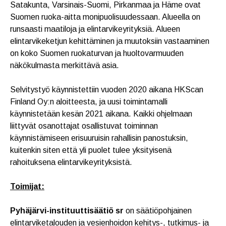
Satakunta, Varsinais-Suomi, Pirkanmaa ja Häme ovat
Suomen ruoka-aitta monipuolisuudessaan. Alueella on
runsaasti maatiloja ja elintarvikeyrityksiä. Alueen
elintarvikeketjun kehittäminen ja muutoksiin vastaaminen
on koko Suomen ruokaturvan ja huoltovarmuuden
näkökulmasta merkittävä asia.
Selvitystyö käynnistettiin vuoden 2020 aikana HKScan
Finland Oy:n aloitteesta, ja uusi toimintamalli
käynnistetään kesän 2021 aikana. Kaikki ohjelmaan
liittyvät osanottajat osallistuvat toiminnan
käynnistämiseen erisuuruisin rahallisin panostuksin,
kuitenkin siten että yli puolet tulee yksityisenä
rahoituksena elintarvikeyrityksistä.
Toimijat:
Pyhäjärvi-instituuttisäätiö sr
on säätiöpohjainen
elintarviketalouden ja vesienhoidon kehitys-, tutkimus- ja