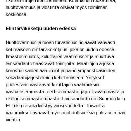
liiketoimintojen kehittämiseen. Kotimainen ruokaturva,
huoltovarmuus ja viestintä olisivat myös toiminnan
keskiössä.
Elintarvikeketju uuden edessä
Huoltovarmuus ja ruoan turvallisuus nojaavat vahvasti
kotimaiseen elintarvikeketjuun, joka on uuden edessä.
Ilmastonmuutos, kuluttajien vaatimukset ja muuttuva
lainsäädäntö haastavat toimijoita. Maatilojen arjessa
korostuu säiden ääri-ilmiöt ja paine ympäristöasioiden
sekä laatujärjestelmien kehittämiseen. Yritykset
puolestaan vastaavat kuluttajien vaatimuksiin
vastuullisemmasta, eettisemmästä, jäljitettävämmästä ja
ekologisemmasta ruoasta. Lainsäädäntö niin Suomen kuin
EU:nkin tasolla kiristyy vuosi vuodelta. Toisaalta
vaatimukset avaavat myös mahdollisuuksia puhtaan ruoan
vientiin.