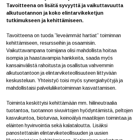
Tavoitteena on lisätä syvyyttä ja vaikuttavuutta
alkutuotannon ja koko elintarvikeketjun
tutkimukseen ja kehittämiseen.
Tavoitteena on tuoda ”leveämmät hartiat” toiminnan
kehittämiseen, resursseihin ja osaamisiin.
Vaikuttavampana toimijana olisi mahdollista hoitaa
isompia ja haastavampia hankkeita, saada myös
kansainvälistä rahoitusta ja osallistua vahvemmin
alkutuotantoon ja elintarviketeollisuuteen liittyvään
keskusteluun. Yhteistyö toisi myös synergiahyötyjä ja
mahdollistaisi palveluliiketoiminnan kasvattamisen.
Toiminta keskittyisi kehittämään mm. hiilineutraalia
tuotantoa, tuotannon sivuvirtojen hyödyntämistä, peltojen
kasvukuntoa, bioturvaa, keinoälyä maatilojen toimintaa ja
eläinten hyvinvointia sekä kalataloutta. Lisäksi
panostettaisiin elintarviketeollisuuden ja uusien