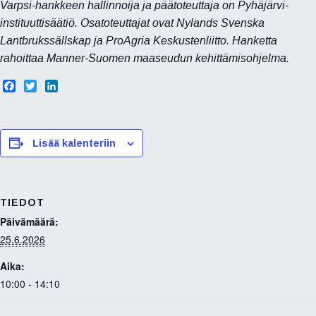
Varpsi-hankkeen hallinnoija ja päätoteuttaja on Pyhäjärvi-
instituuttisäätiö. Osatoteuttajat ovat Nylands Svenska
Lantbrukssällskap ja ProAgria Keskustenliitto. Hanketta
rahoittaa Manner-Suomen maaseudun kehittämisohjelma.
F
T
L
a
w
i
c
i
n
e
t
k
b
t
e
Lisää kalenteriin
o
e
d
o
r
I
k
n
TIEDOT
Päivämäärä:
25.6.2026
Aika:
10:00 - 14:10