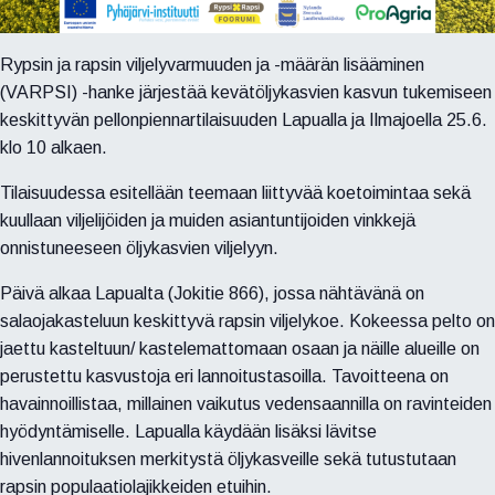
Rypsin ja rapsin viljelyvarmuuden ja -määrän lisääminen
(VARPSI) -hanke järjestää kevätöljykasvien kasvun tukemiseen
keskittyvän pellonpiennartilaisuuden Lapualla ja Ilmajoella 25.6.
klo 10 alkaen.
Tilaisuudessa esitellään teemaan liittyvää koetoimintaa sekä
kuullaan viljelijöiden ja muiden asiantuntijoiden vinkkejä
onnistuneeseen öljykasvien viljelyyn.
Päivä alkaa Lapualta (Jokitie 866), jossa nähtävänä on
salaojakasteluun keskittyvä rapsin viljelykoe. Kokeessa pelto on
jaettu kasteltuun/ kastelemattomaan osaan ja näille alueille on
perustettu kasvustoja eri lannoitustasoilla. Tavoitteena on
havainnoillistaa, millainen vaikutus vedensaannilla on ravinteiden
hyödyntämiselle. Lapualla käydään lisäksi lävitse
hivenlannoituksen merkitystä öljykasveille sekä tutustutaan
rapsin populaatiolajikkeiden etuihin.