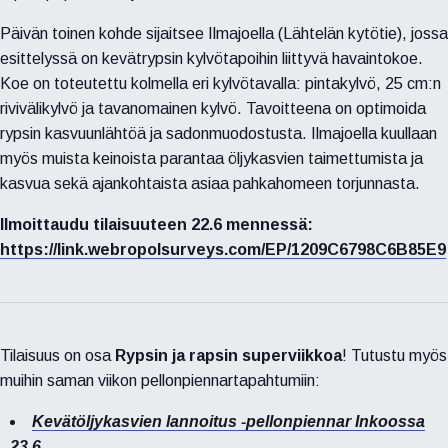
Päivän toinen kohde sijaitsee Ilmajoella (Lähtelän kytötie), jossa
esittelyssä on kevätrypsin kylvötapoihin liittyvä havaintokoe.
Koe on toteutettu kolmella eri kylvötavalla: pintakylvö, 25 cm:n
rivivälikylvö ja tavanomainen kylvö. Tavoitteena on optimoida
rypsin kasvuunlähtöä ja sadonmuodostusta. Ilmajoella kuullaan
myös muista keinoista parantaa öljykasvien taimettumista ja
kasvua sekä ajankohtaista asiaa pahkahomeen torjunnasta.
Ilmoittaudu tilaisuuteen 22.6 mennessä:
https://link.webropolsurveys.com/EP/1209C6798C6B85E9
Tilaisuus on osa
Rypsin ja rapsin superviikkoa
! Tutustu myös
muihin saman viikon pellonpiennartapahtumiin:
Kevätöljykasvien lannoitus -pellonpiennar Inkoossa
23.6.