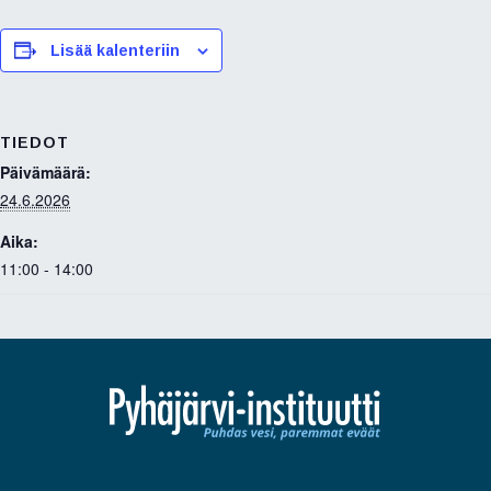
c
i
n
e
t
k
b
t
e
Lisää kalenteriin
o
e
d
o
r
I
k
n
TIEDOT
Päivämäärä:
24.6.2026
Aika:
11:00 - 14:00