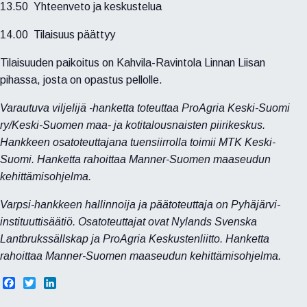
13.50 Yhteenveto ja keskustelua
14.00 Tilaisuus päättyy
Tilaisuuden paikoitus on Kahvila-Ravintola Linnan Liisan
pihassa, josta on opastus pellolle.
Varautuva viljelijä -hanketta toteuttaa ProAgria Keski-Suomi
ry/Keski-Suomen maa- ja kotitalousnaisten piirikeskus.
Hankkeen osatoteuttajana tuensiirrolla toimii MTK Keski-
Suomi. Hanketta rahoittaa Manner-Suomen maaseudun
kehittämisohjelma.
Varpsi-hankkeen hallinnoija ja päätoteuttaja on Pyhäjärvi-
instituuttisäätiö. Osatoteuttajat ovat Nylands Svenska
Lantbrukssällskap ja ProAgria Keskustenliitto. Hanketta
rahoittaa Manner-Suomen maaseudun kehittämisohjelma.
F
T
L
a
w
i