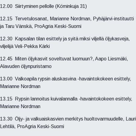
12.00 Siirtyminen pellolle (Köminkuja 31)
12.15 Tervetulosanat, Marianne Nordman, Pyhäjärvi-instituutti
ja Taru Vänskä, ProAgria Keski-Suomi
12.30 Kapsalan tilan esittely ja syitä miksi viljellä öljykasveja,
viljelijä Veli-Pekka Kärki
12.45 Miten öljykasvit soveltuvat luomuun?, Aapo Liesmäki,
Alavuden öljynpuristamo
13.00 Valkoapila rypsin aluskasvina -havaintokokeen esittely,
Marianne Nordman
13.15 Rypsin lannoitus kuivalannalla -havaintokokeen esittely,
Marianne Nordman
13.30 Öljy- ja valkuaiskasvien merkitys huoltovarmuudelle, Lauri
Lehtilä, ProAgria Keski-Suomi