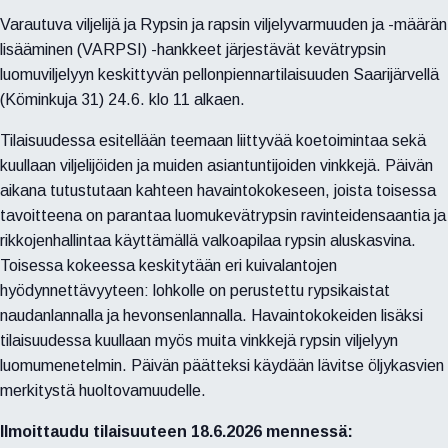
Varautuva viljelijä ja Rypsin ja rapsin viljelyvarmuuden ja -määrän
lisääminen (VARPSI) -hankkeet järjestävät kevätrypsin
luomuviljelyyn keskittyvän pellonpiennartilaisuuden Saarijärvellä
(Köminkuja 31) 24.6. klo 11 alkaen.
Tilaisuudessa esitellään teemaan liittyvää koetoimintaa sekä
kuullaan viljelijöiden ja muiden asiantuntijoiden vinkkejä. Päivän
aikana tutustutaan kahteen havaintokokeseen, joista toisessa
tavoitteena on parantaa luomukevätrypsin ravinteidensaantia ja
rikkojenhallintaa käyttämällä valkoapilaa rypsin aluskasvina.
Toisessa kokeessa keskitytään eri kuivalantojen
hyödynnettävyyteen: lohkolle on perustettu rypsikaistat
naudanlannalla ja hevonsenlannalla. Havaintokokeiden lisäksi
tilaisuudessa kuullaan myös muita vinkkejä rypsin viljelyyn
luomumenetelmin. Päivän päätteksi käydään lävitse öljykasvien
merkitystä huoltovamuudelle.
Ilmoittaudu tilaisuuteen 18.6.2026 mennessä: