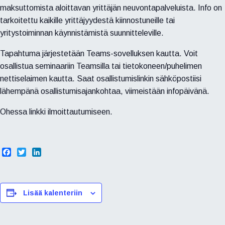
maksuttomista aloittavan yrittäjän neuvontapalveluista. Info on
tarkoitettu kaikille yrittäjyydestä kiinnostuneille tai
yritystoiminnan käynnistämistä suunnitteleville.
Tapahtuma järjestetään Teams-sovelluksen kautta. Voit
osallistua seminaariin Teamsilla tai tietokoneen/puhelimen
nettiselaimen kautta. Saat osallistumislinkin sähköpostiisi
lähempänä osallistumisajankohtaa, viimeistään infopäivänä.
Ohessa linkki ilmoittautumiseen.
F
T
L
a
w
i
c
i
n
e
t
k
b
t
e
Lisää kalenteriin
o
e
d
o
r
I
k
n