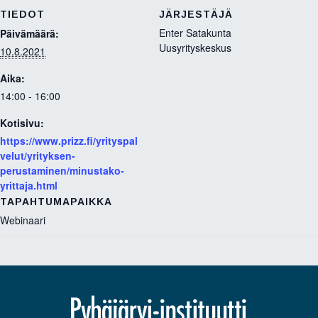
TIEDOT
JÄRJESTÄJÄ
Enter Satakunta
Päivämäärä:
Uusyrityskeskus
10.8.2021
Aika:
14:00 - 16:00
Kotisivu:
https://www.prizz.fi/yrityspal
velut/yrityksen-
perustaminen/minustako-
yrittaja.html
TAPAHTUMAPAIKKA
Webinaari