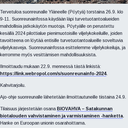
Tervetuloa suonreunalle Yläneelle (Pöytyä) torstaina 26.9. klo
9-11. Suonreunainfossa käydään läpi turvetuotantoalueiden
mahdollisia jatkokäytön muotoja. Pöytyälle on perustettu
kesällä 2024 pilottialue pienimuotoisille viljelykokeiluille, joiden
tavoitteena on löytää entisille turvetuotantoalueille soveltuvia
viljelykasveja. Suonreunainfossa esittelemme viljelykokeiluja, ja
kerromme myös vesittämisen mahdollisuuksista.
Ilmoittaudu mukaan 22.9. mennessä tästä linkistä:
https://link.webropol.com/s/suonreunainfo-2024
.
Kahvitarjoilu.
Ajo-ohje suonreunalle lähetetään ilmoittautuneille tiistaina 24.9.
Tilaisuus järjestetään osana
BIOVAHVA – Satakunnan
biotalouden vahvistaminen ja varmistaminen -hanketta
.
Hanke on Euroopan unionin osarahoittama.