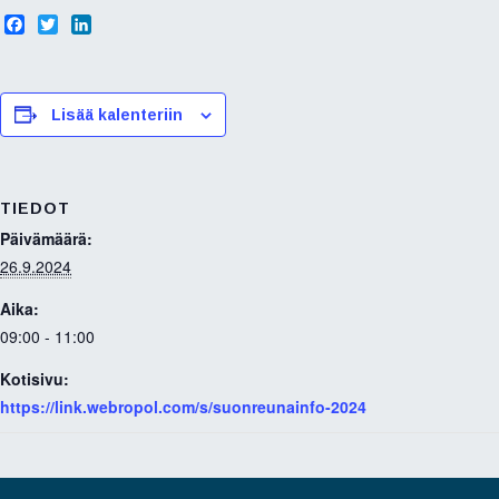
F
T
L
a
w
i
c
i
n
e
t
k
b
t
e
Lisää kalenteriin
o
e
d
o
r
I
k
n
TIEDOT
Päivämäärä:
26.9.2024
Aika:
09:00 - 11:00
Kotisivu:
https://link.webropol.com/s/suonreunainfo-2024