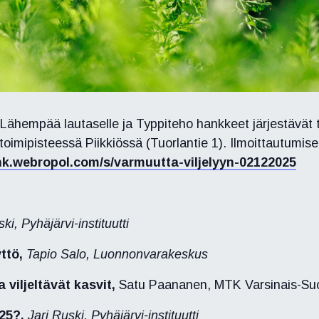
 Lähempää lautaselle ja Typpiteho hankkeet järjestävät til
imipisteessä Piikkiössä (Tuorlantie 1). Ilmoittautumiset
ink.webropol.com/s/varmuutta-viljelyyn-02122025
ki, Pyhäjärvi-instituutti
ttö,
Tapio Salo, Luonnonvarakeskus
viljeltävät kasvit,
Satu Paananen, MTK Varsinais-Su
25?,
Jari Ruski, Pyhäjärvi-instituutti