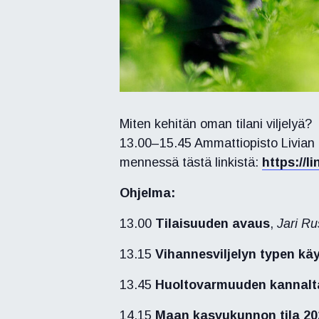
Miten kehitän oman tilani viljelyä?
13.00–15.45 Ammattiopisto Livian to
mennessä tästä linkistä:
https://l
Ohjelma:
13.00
Tilaisuuden avaus
,
Jari Rus
13.15
Vihannesviljelyn typen käy
13.45
Huoltovarmuuden kannalta 
14.15
Maan kasvukunnon tila 20