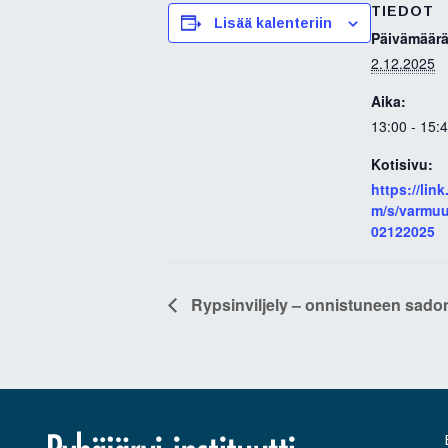
TIEDOT
b
t
e
Lisää kalenteriin
o
e
d
Päivämäärä
o
r
I
2.12.2025
k
n
Aika:
13:00 - 15:
Kotisivu:
https://lin
m/s/varmuut
02122025
Rypsinviljely – onnistuneen sado