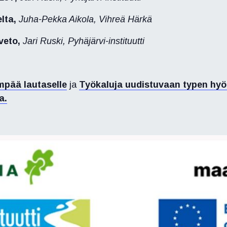
elta,
Juha-Pekka Aikola, Vihreä Härkä
veto,
Jari Ruski, Pyhäjärvi-instituutti
pää lautaselle
ja
Työkaluja uudistuvaan typen h
a.