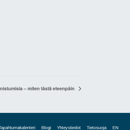
nnistumisia – miten tästä eteenpäin
Tapahtumakalenteri
Blogi
Yhteystiedot
Tietosuoja
EN