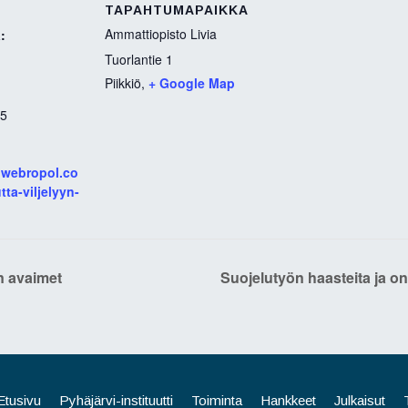
TAPAHTUMAPAIKKA
Ammattiopisto Livia
:
Tuorlantie 1
Piikkiö
,
+ Google Map
45
k.webropol.co
ta-viljelyyn-
n avaimet
Suojelutyön haasteita ja o
Etusivu
Pyhäjärvi-instituutti
Toiminta
Hankkeet
Julkaisut