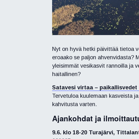
Nyt on hyvä hetki päivittää tietoa ve
eroaako se paljon ahvenvidasta? Mi
yleisimmät vesikasvit rannoilla ja 
haitallinen?
Satavesi virtaa – paikallisvede
Tervetuloa kuulemaan kasveista ja
kahvitusta varten.
Ajankohdat ja ilmoittaut
9.6. klo 18-20 Turajärvi, Tittalan