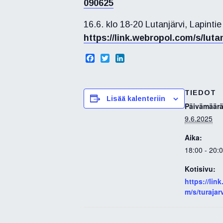
090625
16.6. klo 18-20 Lutanjärvi, Lapinti
https://link.webropol.com/s/luta
F
T
L
a
w
i
c
i
n
e
t
k
TIEDOT
b
t
e
Lisää kalenteriin
o
e
d
Päivämäärä
o
r
I
9.6.2025
k
n
Aika:
18:00 - 20:
Kotisivu:
https://lin
m/s/turajar