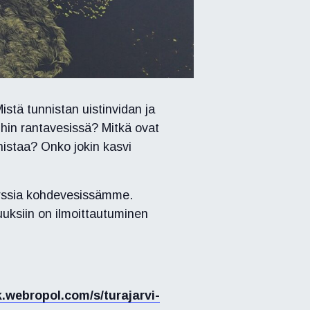
Mistä tunnistan uistinvidan ja
ihin rantavesissä? Mitkä ovat
nnistaa? Onko jokin kasvi
urssia kohdevesissämme.
uksiin on ilmoittautuminen
nk.webropol.com/s/turajarvi-