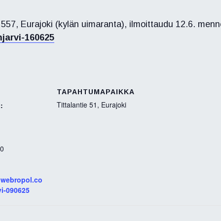
e 557, Eurajoki (kylän uimaranta), ilmoittaudu 12.6. men
njarvi-160625
TAPAHTUMAPAIKKA
Tittalantie 51, Eurajoki
:
00
k.webropol.co
vi-090625