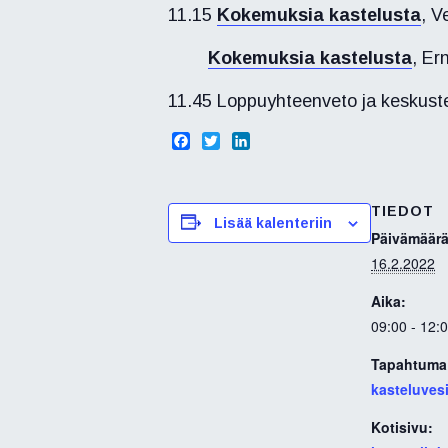
11.15
Kokemuksia kastelusta
,
Ve
Kokemuksia kastelusta
, Er
11.45 Loppuyhteenveto ja keskust
F
T
L
a
w
i
c
i
n
e
t
k
TIEDOT
b
t
e
Lisää kalenteriin
o
e
d
Päivämäärä
o
r
I
16.2.2022
k
n
Aika:
09:00 - 12:
Tapahtuma 
kasteluves
Kotisivu: