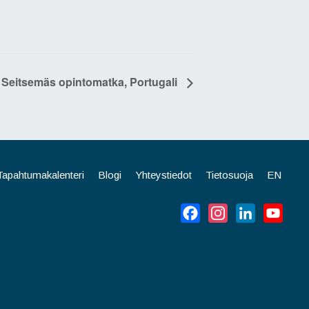
Seitsemäs opintomatka, Portugali
Tapahtumakalenteri
Blogi
Yhteystiedot
Tietosuoja
EN
Facebook
Instagram
LinkedIn
YouT