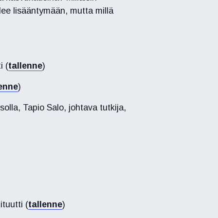
lee lisääntymään, mutta millä
i (
tallenne
)
lenne
)
solla,
Tapio Salo, johtava tutkija,
tuutti (
tallenne
)