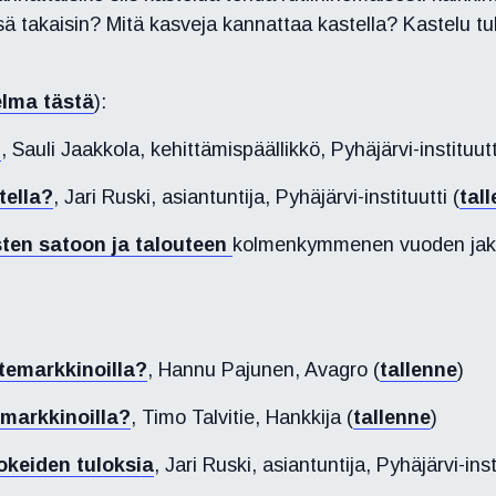
ä takaisin? Mitä kasveja kannattaa kastella?
Kastelu tu
elma tästä
):
?
,
Sauli Jaakkola
, kehittämispäällikkö, Pyhäjärvi-instituutt
tella?
,
Jari Ruski, asiantuntija, Pyhäjärvi-instituutti (
tal
ten satoon ja talouteen
kolmenkymmenen vuoden jak
itemarkkinoilla?
,
Hannu Pajunen, Avagro (
tallenne
)
emarkkinoilla?
, Timo Talvitie, Hankkija (
tallenne
)
okeiden tuloksia
,
Jari Ruski, asiantuntija, Pyhäjärvi-insti