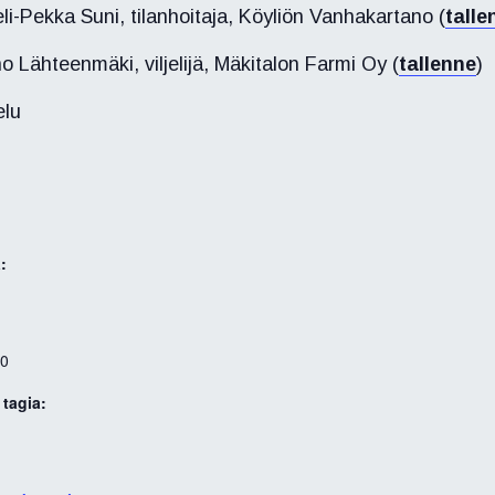
li-Pekka Suni, tilanhoitaja, Köyliön Vanhakartano (
talle
no Lähteenmäki, viljelijä, Mäkitalon Farmi Oy (
tallenne
)
elu
:
00
tagia:
i