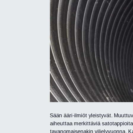
Sään ääri-ilmiöt yleistyvät. Muutt
aiheuttaa merkittäviä satotappioita
tavanomaisenakin viljelyvuonna. Kan