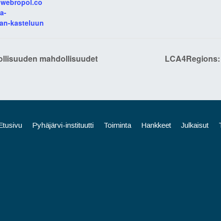
k.webropol.co
a-
an-kasteluun
teollisuuden mahdollisuudet
LCA4Regions: 
Etusivu
Pyhäjärvi-instituutti
Toiminta
Hankkeet
Julkaisut