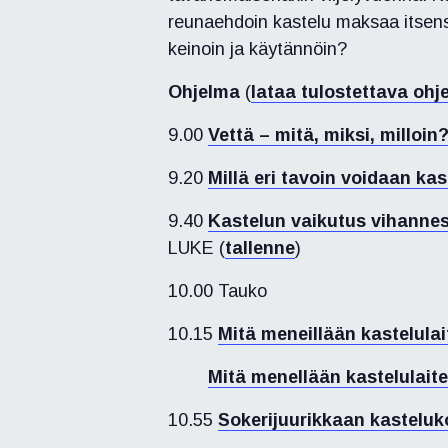
reunaehdoin kastelu maksaa itsens
keinoin ja käytännöin?
Ohjelma
(
lataa tulostettava ohj
9.00
Vettä – mitä, miksi, milloin
9.20
Millä eri tavoin voidaan kas
9.40
Kastelun vaikutus vihannes
LUKE (
tallenne
)
10.00 Tauko
10.15
Mitä meneillään kastelula
Mitä menellään kastelulait
10.55
Sokerijuurikkaan kasteluk