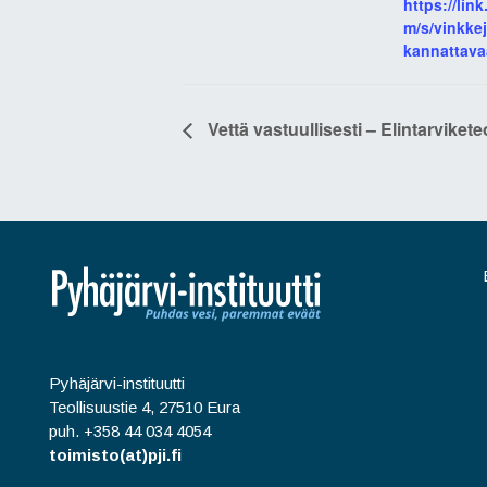
https://lin
m/s/vinkkej
kannattava
Vettä vastuullisesti – Elintarvike
Pyhäjärvi-instituutti
Teollisuustie 4, 27510 Eura
puh. +358 44 034 4054
toimisto(at)pji.fi