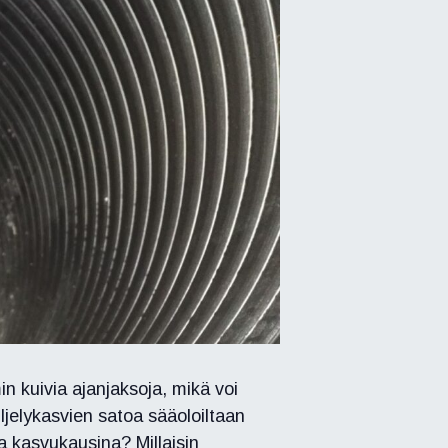
n kuivia ajanjaksoja, mikä voi
iljelykasvien satoa sääoloiltaan
a kasvukausina? Millaisin