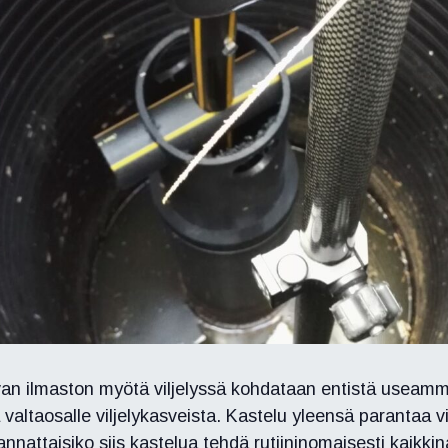
uvan ilmaston myötä viljelyssä kohdataan entistä useammi
 valtaosalle viljelykasveista. Kastelu yleensä parantaa v
nattaisiko siis kastelua tehdä rutiininomaisesti kaikkin