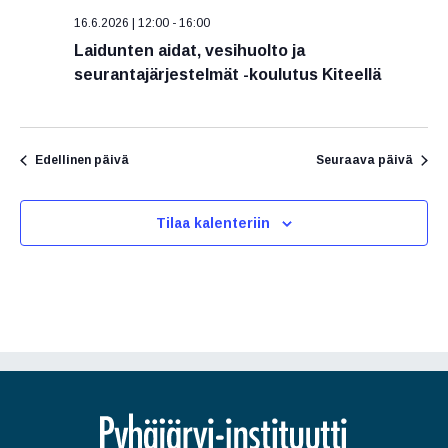
v
V
t
16.6.2026 | 12:00
-
16:00
ä
i
s
Laidunten aidat, vesihuolto ja
.
e
i
seurantajärjestelmät -koulutus Kiteellä
a
w
j
s
a
N
Edellinen päivä
Seuraava päivä
N
a
ä
v
Tilaa kalenteriin
k
i
y
g
m
ä
a
t
t
n
i
a
o
v
n
i